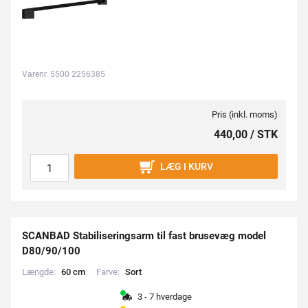
Varenr. 5500 2256385
Pris (inkl. moms)
440,00 / STK
LÆG I KURV
SCANBAD Stabiliseringsarm til fast brusevæg model
D80/90/100
Længde:
6
0
c
m
Farve:
S
o
r
t
3 - 7 hverdage