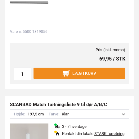
Varenr. 5500 1819856
Pris (inkl. moms)
69,95 / STK
LÆG I KURV
SCANBAD Match Tætningsliste 9 til dør A/B/C
Højde:
1
9
7
,
5
c
m
Farve:
K
l
a
r
3 - 7 hverdage
Kontakt din lokale
STARK forretning