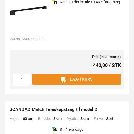
Kontakt din lokale
STARK forretning
Varenr. 5500 2256383
Pris (inkl. moms)
440,00 / STK
LÆG I KURV
SCANBAD Match Teleskopstang til model D
Højde:
6
0
c
m
Bredde:
3
c
m
Dybde:
3
c
m
Farve:
S
o
r
t
3 - 7 hverdage