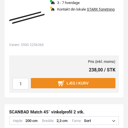
3 - 7 hverdage
Kontakt din lokale
STARK forretning
Varenr. 5500 2256366
Pris (inkl. moms)
238,00 / STK
LÆG I KURV
SCANBAD Match 45˚ vinkelprofil 2 stk.
Højde:
2
0
0
c
m
Bredde:
2
,
3
c
m
Farve:
S
o
r
t