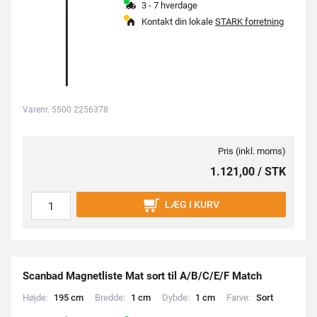
3 - 7 hverdage
Kontakt din lokale
STARK forretning
Varenr. 5500 2256378
Pris (inkl. moms)
1.121,00 / STK
LÆG I KURV
Scanbad Magnetliste Mat sort til A/B/C/E/F Match
Højde:
1
9
5
c
m
Bredde:
1
c
m
Dybde:
1
c
m
Farve:
S
o
r
t