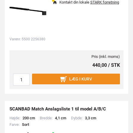
Kontakt din lokale
STARK forretning
Varenr. 5500 2256380
Pris (inkl. moms)
440,00 / STK
LÆG I KURV
SCANBAD Match Anslagsliste 1 til model A/B/C
Højde:
2
0
0
c
m
Bredde:
4
,
1
c
m
Dybde:
3
,
3
c
m
Farve:
S
o
r
t