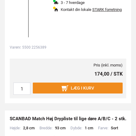
3 - 7 hverdage
Kontakt din lokale
STARK forretning
Varenr. 5500 2256389
Pris (inkl. moms)
174,00 / STK
LÆG I KURV
SCANBAD Match Høj Drypliste til lige døre A/B/C - 2 stk.
Højde:
2
,
8
c
m
Bredde:
9
3
c
m
Dybde:
1
c
m
Farve:
S
o
r
t