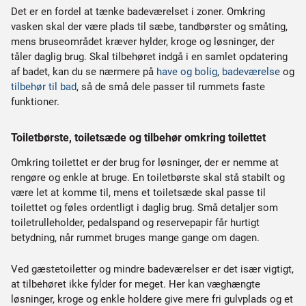
Det er en fordel at tænke badeværelset i zoner. Omkring
vasken skal der være plads til sæbe, tandbørster og småting,
mens bruseområdet kræver hylder, kroge og løsninger, der
tåler daglig brug. Skal tilbehøret indgå i en samlet opdatering
af badet, kan du se nærmere på
have og bolig
,
badeværelse
og
tilbehør til bad
, så de små dele passer til rummets faste
funktioner.
Toiletbørste, toiletsæde og tilbehør omkring toilettet
Omkring toilettet er der brug for løsninger, der er nemme at
rengøre og enkle at bruge. En toiletbørste skal stå stabilt og
være let at komme til, mens et toiletsæde skal passe til
toilettet og føles ordentligt i daglig brug. Små detaljer som
toiletrulleholder, pedalspand og reservepapir får hurtigt
betydning, når rummet bruges mange gange om dagen.
Ved gæstetoiletter og mindre badeværelser er det især vigtigt,
at tilbehøret ikke fylder for meget. Her kan væghængte
løsninger, kroge og enkle holdere give mere fri gulvplads og et