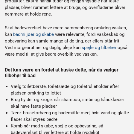
produkter, ekstra håndklæder og rengøringsdele har faste
pladser, bliver rummet lettere at bruge, og overfladerne bliver
nemmere at holde rene.
Skal badeværelset have mere sammenhæng omkring vasken,
kan
badmiljøer og skabe
være relevante, fordi vaskeskab og
opbevaring kan samle mange af de ting, der ellers står frit.
Ved morgenrutiner og daglig pleje kan
spejle og tilbehør
også
være med til at give bedre overblik ved vasken.
Det kan være en fordel at huske dette, når du vælger
tilbehør til bad
Vælg toiletbørste, toiletsæde og toiletrulleholder efter
pladsen omkring toilettet
Brug hylder og kroge, når shampoo, sæbe og håndklæder
skal have faste pladser
Tænk bruseforhæng og bademåtte med, hvis vand og glatte
flader skal styres bedre
Kombinér med skabe, spejle og opbevaring, så
badeværelset bliver lettere at holde ryddeligt