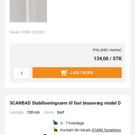
Varenr. 5500 2322631
Pris (inkl. moms)
134,00 / STK
LÆG I KURV
SCANBAD Stabiliseringsarm til fast brusevæg model D
Længde:
1
2
0
c
m
Farve:
S
o
r
t
3 - 7 hverdage
Kontakt din lokale
STARK forretning