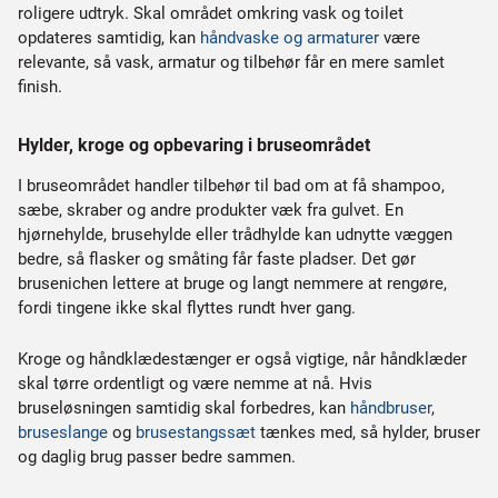
roligere udtryk. Skal området omkring vask og toilet
opdateres samtidig, kan
håndvaske og armaturer
være
relevante, så vask, armatur og tilbehør får en mere samlet
finish.
Hylder, kroge og opbevaring i bruseområdet
I bruseområdet handler tilbehør til bad om at få shampoo,
sæbe, skraber og andre produkter væk fra gulvet. En
hjørnehylde, brusehylde eller trådhylde kan udnytte væggen
bedre, så flasker og småting får faste pladser. Det gør
brusenichen lettere at bruge og langt nemmere at rengøre,
fordi tingene ikke skal flyttes rundt hver gang.
Kroge og håndklædestænger er også vigtige, når håndklæder
skal tørre ordentligt og være nemme at nå. Hvis
bruseløsningen samtidig skal forbedres, kan
håndbruser
,
bruseslange
og
brusestangssæt
tænkes med, så hylder, bruser
og daglig brug passer bedre sammen.