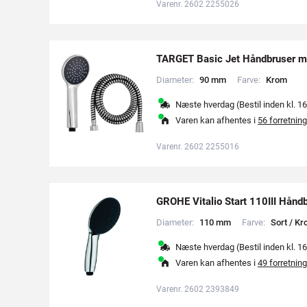
Varenr. 2602 2255026
TARGET Basic Jet Håndbruser m
Diameter:
9
0
m
m
Farve:
K
r
o
m
Næste hverdag (Bestil inden kl. 16
Varen kan afhentes i
56 forretning
Varenr. 2602 2255016
GROHE Vitalio Start 110III Hånd
Diameter:
1
1
0
m
m
Farve:
S
o
r
t
/
K
r
Næste hverdag (Bestil inden kl. 16
Varen kan afhentes i
49 forretning
Varenr. 2602 2393849