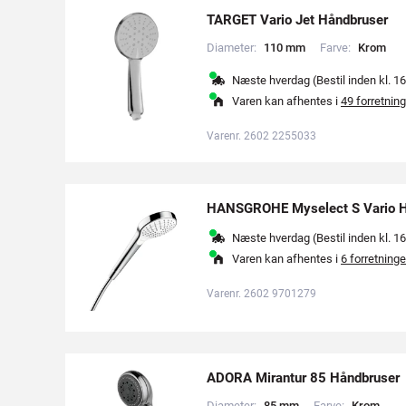
TARGET Vario Jet Håndbruser
Diameter:
1
1
0
m
m
Farve:
K
r
o
m
Næste hverdag (Bestil inden kl. 16
Varen kan afhentes i
49 forretning
Varenr. 2602 2255033
HANSGROHE Myselect S Vario H
Næste hverdag (Bestil inden kl. 16
Varen kan afhentes i
6 forretninge
Varenr. 2602 9701279
ADORA Mirantur 85 Håndbruser
Diameter:
8
5
m
m
Farve:
K
r
o
m