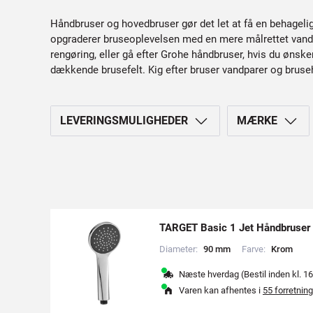
Håndbruser og hovedbruser gør det let at få en behagelig 
opgraderer bruseoplevelsen med en mere målrettet vandfør
rengøring, eller gå efter Grohe håndbruser, hvis du øns
dækkende brusefelt. Kig efter bruser vandparer og bruseho
LEVERINGSMULIGHEDER
MÆRKE
TARGET Basic 1 Jet Håndbruser
Diameter:
9
0
m
m
Farve:
K
r
o
m
Næste hverdag (Bestil inden kl. 16
Varen kan afhentes i
55 forretning