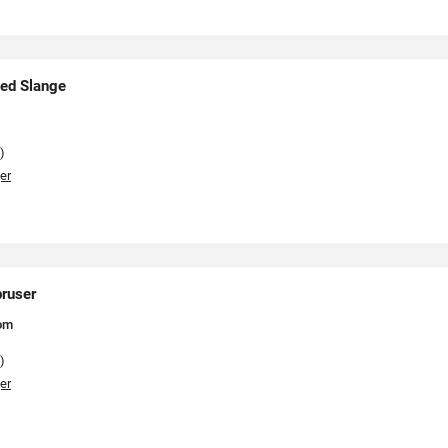
ed Slange
)
er
bruser
o
m
)
er