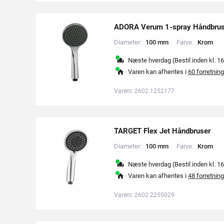
ADORA Verum 1-spray Håndbrus
Diameter:
1
0
0
m
m
Farve:
K
r
o
m
Næste hverdag (Bestil inden kl. 16
Varen kan afhentes i
60 forretning
Varenr. 2602 1252177
TARGET Flex Jet Håndbruser
Diameter:
1
0
0
m
m
Farve:
K
r
o
m
Næste hverdag (Bestil inden kl. 16
Varen kan afhentes i
48 forretning
Varenr. 2602 2255029