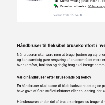
Næste hverdag (Bestil inden kl. 16
Varen kan afhentes i
56 forretning
Varenr. 2602 1555458
Håndbruser til fleksibel brusekomfort i h
Når bruseren skal være nem at bruge, justere og styre, e
og kan samtidig gøre rengøring af bruseområdet mere en
hvor komfort, funktion og daglig brug skal hænge samm
Vælg håndbruser efter bruseplads og behov
En håndbruser skal passe til både badeværelset og de p
have gavn af flere strålefunktioner eller en løsning, der
Håndbruseren er den del af bruseløsningen, du bruger dir