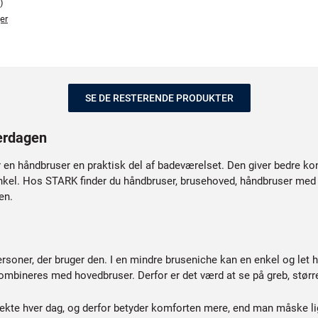
)
er
SE DE RESTERENDE PRODUKTER
verdagen
r en håndbruser en praktisk del af badeværelset. Den giver bedre kon
kel. Hos STARK finder du håndbruser, brusehoved, håndbruser med 
en.
ersoner, der bruger den. I en mindre bruseniche kan en enkel og le
 kombineres med hovedbruser. Derfor er det værd at se på greb, størr
ekte hver dag, og derfor betyder komforten mere, end man måske lig