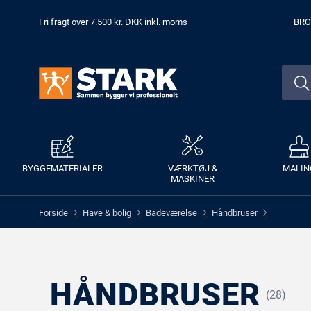
Fri fragt over 7.500 kr. DKK inkl. moms
BRO
BYGGEMATERIALER
VÆRKTØJ &
MALIN
MASKINER
Forside
Have & bolig
Badeværelse
Håndbruser
>
>
>
>
HÅNDBRUSER
(28)