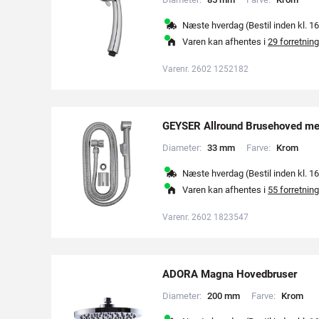
Næste hverdag (Bestil inden kl. 16
Varen kan afhentes i
29 forretning
Varenr. 2602 1252182
GEYSER Allround Brusehoved me
Diameter:
3
3
m
m
Farve:
K
r
o
m
Næste hverdag (Bestil inden kl. 16
Varen kan afhentes i
55 forretning
Varenr. 2602 1823547
ADORA Magna Hovedbruser
Diameter:
2
0
0
m
m
Farve:
K
r
o
m