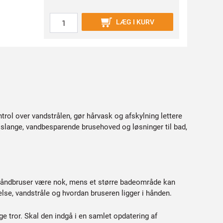
LÆG I KURV
trol over vandstrålen, gør hårvask og afskylning lettere
slange, vandbesparende brusehoved og løsninger til bad,
t håndbruser være nok, mens et større badeområde kan
else, vandstråle og hvordan bruseren ligger i hånden.
e tror. Skal den indgå i en samlet opdatering af