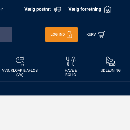
Vælg postnr:
Vælg forretning
OP
LOG IND
KURV
VVS, KLOAK & AFLØB
HAVE &
UDLEJNING
(VA)
BOLIG