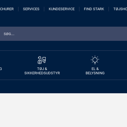
CHURER
SERVICES
KUNDESERVICE
FIND STARK
TØJSH
G
TØJ &
EL &
SIKKERHEDSUDSTYR
BELYSNING