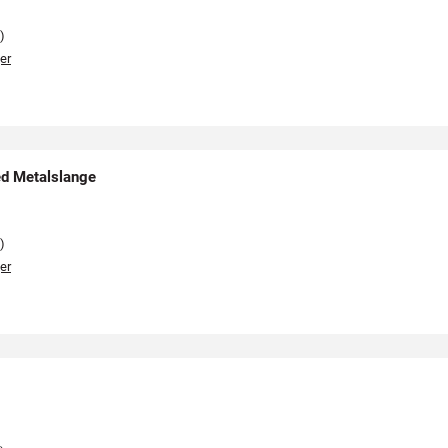
)
er
d Metalslange
)
er