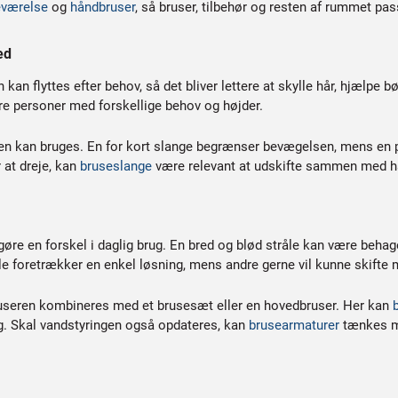
værelse
og
håndbruser
, så bruser, tilbehør og resten af rummet p
ed
n flyttes efter behov, så det bliver lettere at skylle hår, hjælpe bø
ere personer med forskellige behov og højder.
seren kan bruges. En for kort slange begrænser bevægelsen, mens en
 at dreje, kan
bruseslange
være relevant at udskifte sammen med hå
gøre en forskel i daglig brug. En bred og blød stråle kan være behag
le foretrækker en enkel løsning, mens andre gerne vil kunne skifte 
useren kombineres med et brusesæt eller en hovedbruser. Her kan
. Skal vandstyringen også opdateres, kan
brusearmaturer
tænkes me