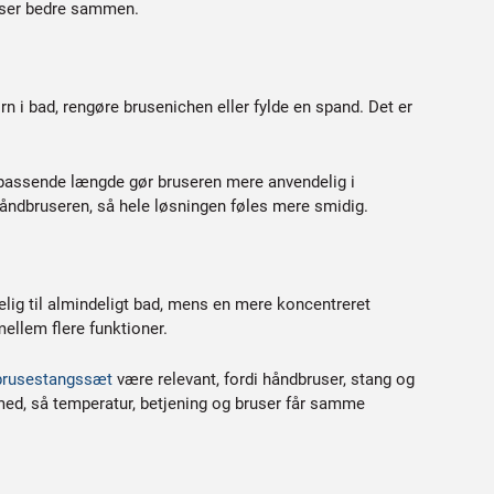
asser bedre sammen.
rn i bad, rengøre brusenichen eller fylde en spand. Det er
 passende længde gør bruseren mere anvendelig i
ndbruseren, så hele løsningen føles mere smidig.
elig til almindeligt bad, mens en mere koncentreret
mellem flere funktioner.
brusestangssæt
være relevant, fordi håndbruser, stang og
d, så temperatur, betjening og bruser får samme