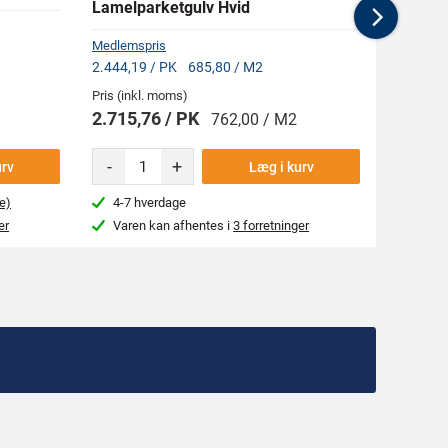
Lamelparketgulv Hvid
Lamelpa
Next
Medlemspris
Medlemsp
2.444,19 / PK
685,80 / M2
2.444,19
Pris (inkl. moms)
Pris (ink
2.715,76 / PK
2.715,
762,00 / M2
-
+
-
urv
Læg i kurv
e)
4-7 hverdage
Begræ
er
Varen kan afhentes i
3 forretninger
Varen