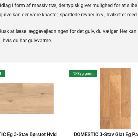
dlag i form af massiv træ, der typisk giver mulighed for at slibe
ulve kan der være knaster, spartlede revner m.v., hvilket er med 
 Husk at læse læggevejledningen for det gulv, du vælger. Her k
å, hvis du har gulvvarme.
t
Byg grønt
C Eg 3-Stav Børstet Hvid
DOMESTIC 3-Stav Glat Eg Pa