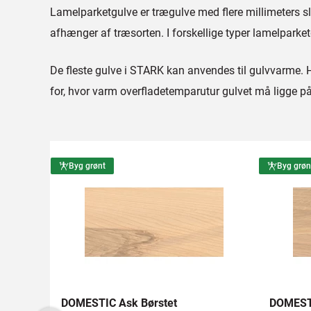
Lamelparketgulve er trægulve med flere millimeters sli
afhænger af træsorten. I forskellige typer lamelparketg
De fleste gulve i STARK kan anvendes til gulvvarme.
for, hvor varm overfladetemparutur gulvet må ligge p
Byg grønt
Byg grøn
DOMESTIC Ask Børstet
DOMESTI