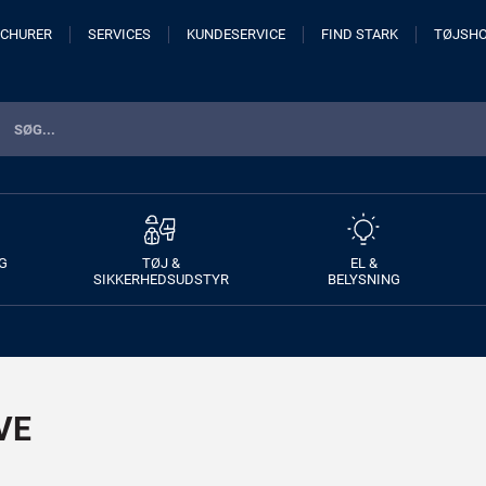
CHURER
SERVICES
KUNDESERVICE
FIND STARK
TØJSH
G
TØJ &
EL &
SIKKERHEDSUDSTYR
BELYSNING
VE