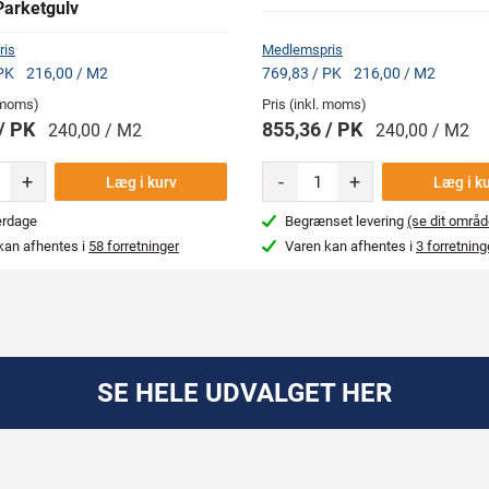
Parketgulv
ris
Medlemspris
 PK
216,00 / M2
769,83 / PK
216,00 / M2
. moms)
Pris (inkl. moms)
 / PK
855,36 / PK
240,00 / M2
240,00 / M2
+
-
+
Læg i kurv
Læg i k
erdage
Begrænset levering
(se dit områd
kan afhentes i
58 forretninger
Varen kan afhentes i
3 forretning
SE HELE UDVALGET HER