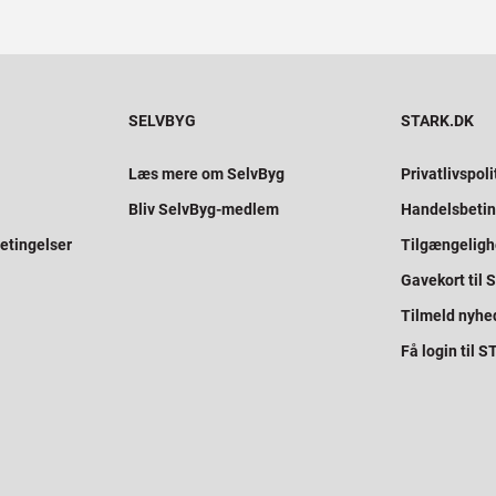
SELVBYG
STARK.DK
Læs mere om SelvByg
Privatlivspoli
Bliv SelvByg-medlem
Handelsbetin
etingelser
Tilgængelig
Gavekort til
Tilmeld nyhe
Få login til 