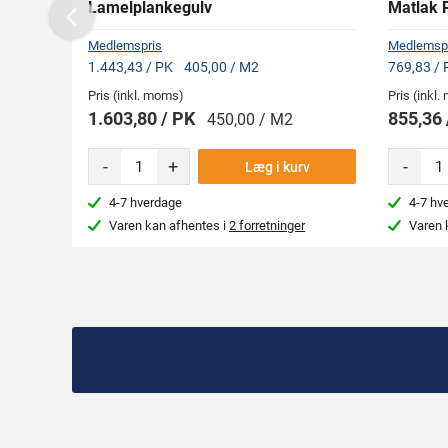
Lamelplankegulv
Matlak 
Previous
Medlemspris
Medlemsp
1.443,43 / PK
405,00 / M2
769,83 /
Pris (inkl. moms)
Pris (inkl
1.603,80 / PK
855,36
450,00 / M2
-
+
-
Læg i kurv
4-7 hverdage
4-7 hv
Varen kan afhentes i
2 forretninger
Varen 