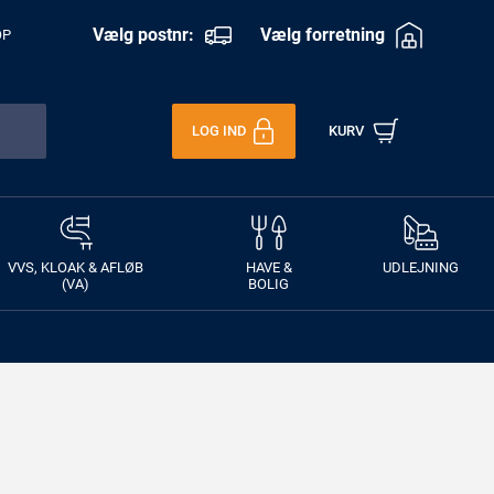
Vælg postnr:
Vælg forretning
OP
LOG IND
KURV
VVS, KLOAK & AFLØB
HAVE &
UDLEJNING
(VA)
BOLIG