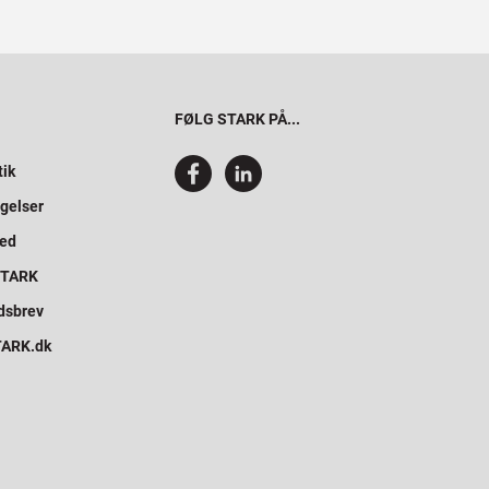
FØLG STARK PÅ...
tik
gelser
hed
 STARK
dsbrev
STARK.dk