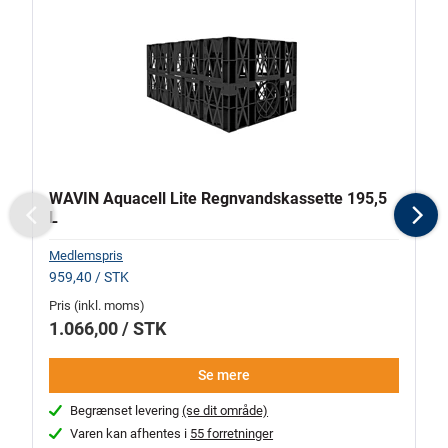
WAVIN Aquacell Lite Regnvandskassette 195,5
F
L
Previous
N
Medlemspris
Me
959,40 / STK
1.
Pris (inkl. moms)
Pr
1.066,00 / STK
1
Se mere
Begrænset levering
(se dit område)
Varen kan afhentes i
55 forretninger