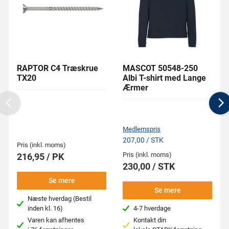
RAPTOR C4 Træskrue
MASCOT 50548-250
TX20
Albi T-shirt med Lange
Ærmer
Previous
N
Medlemspris
207,00 / STK
Pris (inkl. moms)
Pris (inkl. moms)
216,95 / PK
230,00 / STK
Se mere
Se mere
Næste hverdag (Bestil
inden kl. 16)
4-7 hverdage
Varen kan afhentes
Kontakt din