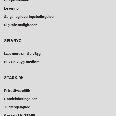
Bliv prof-kunde
Levering
Salgs- og leveringsbetingelser
Digitale muligheder
SELVBYG
Læs mere om SelvByg
Bliv SelvByg-medlem
STARK.DK
Privatlivspolitik
Handelsbetingelser
Tilgængelighed
Gavekort til STARK