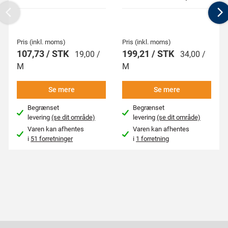
Previous
N
Pris (inkl. moms)
Pris (inkl. moms)
107,73 / STK
199,21 / STK
19,00 /
34,00 /
M
M
Se mere
Se mere
Begrænset
Begrænset
levering
(se dit område)
levering
(se dit område)
Varen kan afhentes
Varen kan afhentes
i
51 forretninger
i
1 forretning