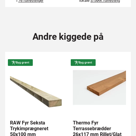
i
76 forretninger
lokale
STARK forretning
Andre kiggede på
Byg grønt
Byg grønt
RAW Fyr Seksta
Thermo Fyr
Trykimprægneret
Terrassebrædder
50x100 mm
26x117 mm Rillet/Glat