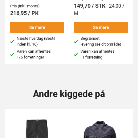
149,70 / STK
24,00 /
Pris (inkl. moms)
216,95 / PK
M
Se mere
Se mere
Næste hverdag (Bestil
Begrænset
inden kl. 16)
levering
(se dit område)
Varen kan afhentes
Varen kan afhentes
i
75 forretninger
i
1 forretning
Andre kiggede på