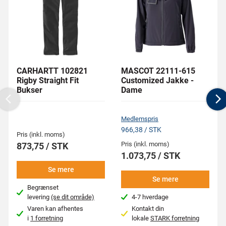
CARHARTT 102821
MASCOT 22111-615
Rigby Straight Fit
Customized Jakke -
Bukser
Dame
Previous
N
Medlemspris
966,38 / STK
Pris (inkl. moms)
Pris (inkl. moms)
873,75 / STK
1.073,75 / STK
Se mere
Se mere
Begrænset
levering
(se dit område)
4-7 hverdage
Varen kan afhentes
Kontakt din
i
1 forretning
lokale
STARK forretning