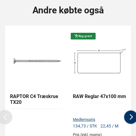
Andre købte også
Byg grønt
RAPTOR C4 Træskrue
RAW Reglar 47x100 mm
TX20
Medlemspris
Previous
N
134,73 / STK
22,45 / M
Pris (inkl. moms)