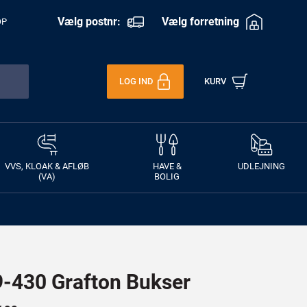
Vælg postnr:
Vælg forretning
OP
LOG IND
KURV
VVS, KLOAK & AFLØB
HAVE &
UDLEJNING
(VA)
BOLIG
430 Grafton Bukser