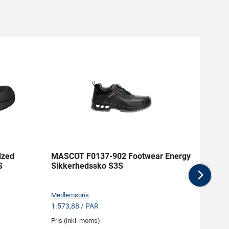
ized
MASCOT F0137-902 Footwear Energy
MASC
S
Sikkerhedssko S3S
Diam
Dam
Nex
Medlemspris
Medlem
1.573,88 / PAR
898,88
Pris (inkl. moms)
Pris (i