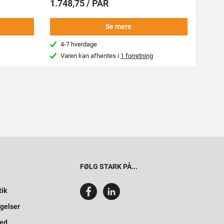
1.748,75 / PAR
998,
Se mere
4-7 hverdage
4-7
Varen kan afhentes i
1 forretning
Kon
FØLG STARK PÅ...
tik
gelser
hed