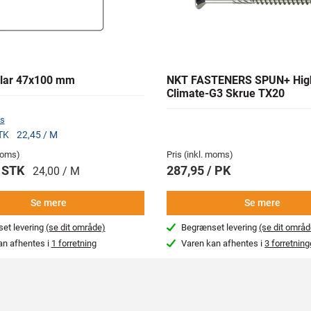
lar 47x100 mm
NKT FASTENERS SPUN+ Hig
Climate-G3 Skrue TX20
s
STK
22,45 / M
 moms)
Pris (inkl. moms)
/ STK
287,95 / PK
24,00 / M
Se mere
Se mere
et levering
(se dit område)
Begrænset levering
(se dit områd
an afhentes i
1 forretning
Varen kan afhentes i
3 forretning