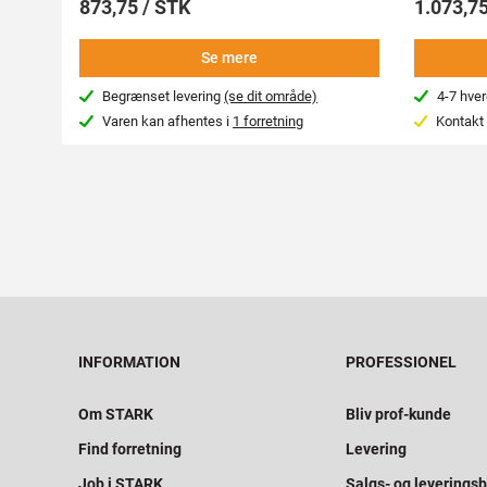
873,75 / STK
1.073,75
Se mere
Begrænset levering
(se dit område)
4-7 hve
Varen kan afhentes i
1 forretning
Kontakt 
INFORMATION
PROFESSIONEL
Om STARK
Bliv prof-kunde
Find forretning
Levering
Job i STARK
Salgs- og leveringsb