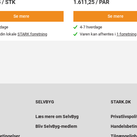
 / STK
1.611,25 / PAR
Se mere
Se mere
rdage
4-7 hverdage
din lokale
STARK forretning
Varen kan afhentes i
1 forretning
SELVBYG
STARK.DK
Læs mere om SelvByg
Privatlivspoli
Bliv SelvByg-medlem
Handelsbetin
etingelser
Tilgængelig