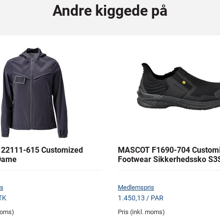
Andre kiggede på
22111-615 Customized
MASCOT F1690-704 Custom
Dame
Footwear Sikkerhedssko S3
s
Medlemspris
TK
1.450,13 / PAR
 moms)
Pris (inkl. moms)