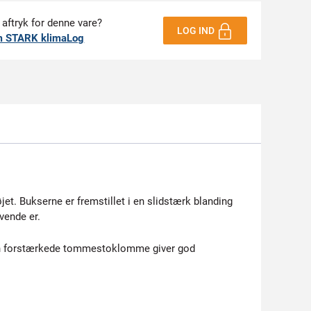
 aftryk for denne vare?
LOG IND
m STARK klimaLog
et. Bukserne er fremstillet i en slidstærk blanding
vende er.
den forstærkede tommestoklomme giver god