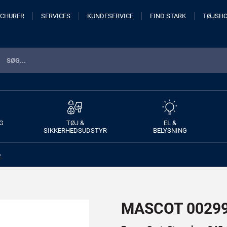
CHURER
SERVICES
KUNDESERVICE
FIND STARK
TØJSH
G
TØJ &
EL &
SIKKERHEDSUDSTYR
BELYSNING
>
MASCOT 00299-