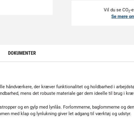
Vil du se CO
-e
2
Se mere o
DOKUMENTER
e håndværkere, der kræver funktionalitet og holdbarhed i arbejdstøj
ndbarhed, mens det robuste materiale gør dem ideelle til brug i kræ
testropper og en gylp med lynlås. Forlommerne, baglommerne og 
n med klap og lynlukning giver let adgang til værktøj og udstyr.