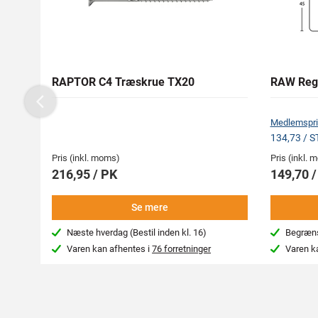
RAPTOR C4 Træskrue TX20
RAW Reg
Previous
Medlemspri
134,73 / 
Pris (inkl. moms)
Pris (inkl.
216,95 / PK
149,70 
Se mere
Næste hverdag (Bestil inden kl. 16)
Begræns
Varen kan afhentes i
76 forretninger
Varen k