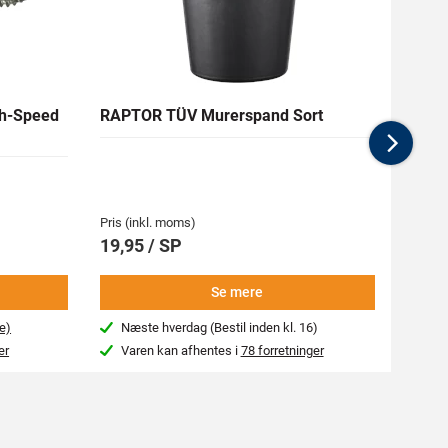
h-Speed
RAPTOR TÜV Murerspand Sort
RAW H
Nex
Medlem
62,94 
Pris (inkl. moms)
Pris (i
19,95 / SP
69,9
Se mere
e)
Næste hverdag (Bestil inden kl. 16)
Beg
er
Varen kan afhentes i
78 forretninger
Var