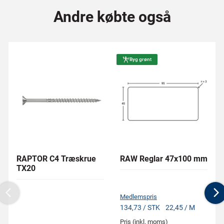
Andre købte også
Byg grønt
RAPTOR C4 Træskrue
RAW Reglar 47x100 mm
TX20
Medlemspris
Previous
N
134,73 / STK
22,45 / M
Pris (inkl. moms)