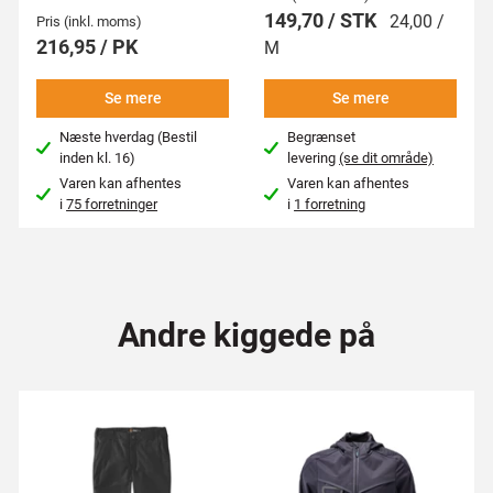
149,70 / STK
24,00 /
Pris (inkl. moms)
216,95 / PK
M
Se mere
Se mere
Næste hverdag (Bestil
Begrænset
inden kl. 16)
levering
(se dit område)
Varen kan afhentes
Varen kan afhentes
i
75 forretninger
i
1 forretning
Andre kiggede på