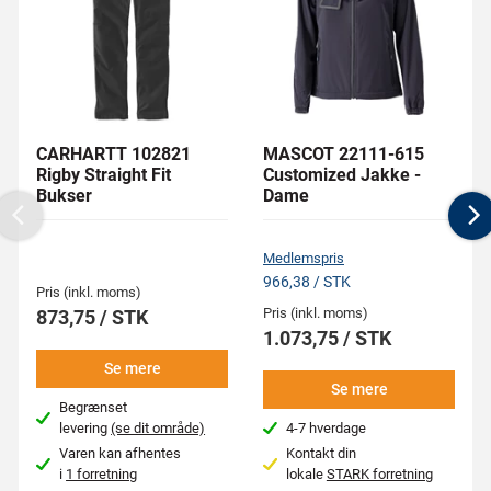
CARHARTT 102821
MASCOT 22111-615
Rigby Straight Fit
Customized Jakke -
Bukser
Dame
Previous
N
Medlemspris
966,38 / STK
Pris (inkl. moms)
Pris (inkl. moms)
873,75 / STK
1.073,75 / STK
Se mere
Se mere
Begrænset
levering
(se dit område)
4-7 hverdage
Varen kan afhentes
Kontakt din
i
1 forretning
lokale
STARK forretning