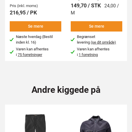
149,70 / STK
24,00 /
Pris (inkl. moms)
216,95 / PK
M
Se mere
Se mere
Næste hverdag (Bestil
Begrænset
inden kl. 16)
levering
(se dit område)
Varen kan afhentes
Varen kan afhentes
i
75 forretninger
i
1 forretning
Andre kiggede på