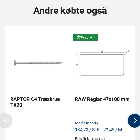
Andre købte også
Byg grønt
RAPTOR C4 Træskrue
RAW Reglar 47x100 mm
TX20
Medlemspris
Previous
N
134,73 / STK
22,45 / M
Pris (inkl. moms)