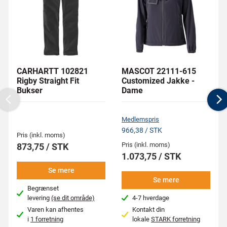
CARHARTT 102821
MASCOT 22111-615
Rigby Straight Fit
Customized Jakke -
Bukser
Dame
Previous
N
Medlemspris
966,38 / STK
Pris (inkl. moms)
Pris (inkl. moms)
873,75 / STK
1.073,75 / STK
Se mere
Se mere
Begrænset
levering
(se dit område)
4-7 hverdage
Varen kan afhentes
Kontakt din
i
1 forretning
lokale
STARK forretning