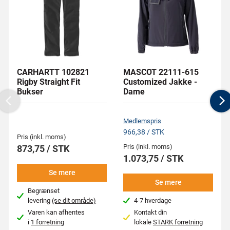
CARHARTT 102821
MASCOT 22111-615
Rigby Straight Fit
Customized Jakke -
Bukser
Dame
Previous
N
Medlemspris
966,38 / STK
Pris (inkl. moms)
Pris (inkl. moms)
873,75 / STK
1.073,75 / STK
Se mere
Se mere
Begrænset
levering
(se dit område)
4-7 hverdage
Varen kan afhentes
Kontakt din
i
1 forretning
lokale
STARK forretning