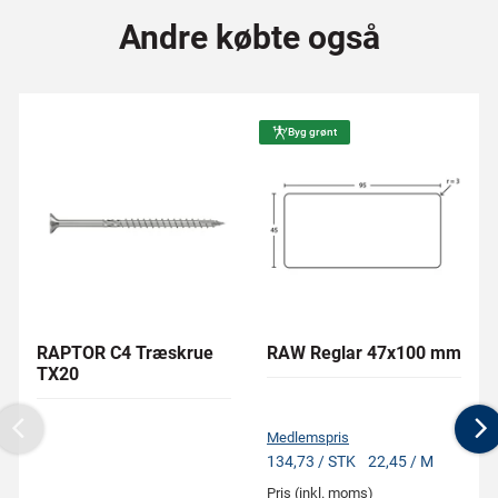
Andre købte også
Byg grønt
RAPTOR C4 Træskrue
RAW Reglar 47x100 mm
TX20
Medlemspris
Previous
N
134,73 / STK
22,45 / M
Pris (inkl. moms)