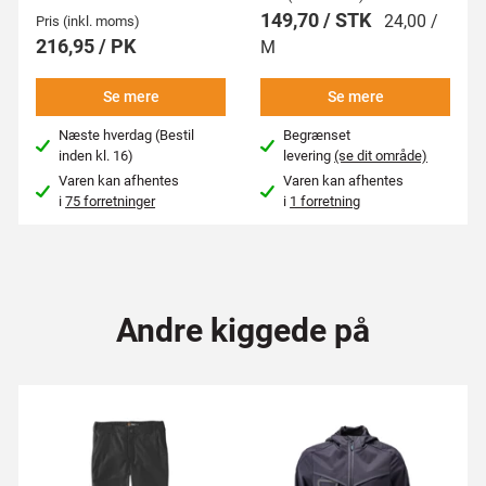
149,70 / STK
24,00 /
Pris (inkl. moms)
216,95 / PK
M
Se mere
Se mere
Næste hverdag (Bestil
Begrænset
inden kl. 16)
levering
(se dit område)
Varen kan afhentes
Varen kan afhentes
i
75 forretninger
i
1 forretning
Andre kiggede på