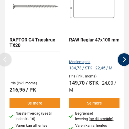
RAPTOR C4 Træskrue
RAW Reglar 47x100 mm
TX20
Medlemspris
Previous
N
134,73 / STK
22,45 / M
Pris (inkl. moms)
149,70 / STK
24,00 /
Pris (inkl. moms)
216,95 / PK
M
Se mere
Se mere
Næste hverdag (Bestil
Begrænset
inden kl. 16)
levering
(se dit område)
Varen kan afhentes
Varen kan afhentes