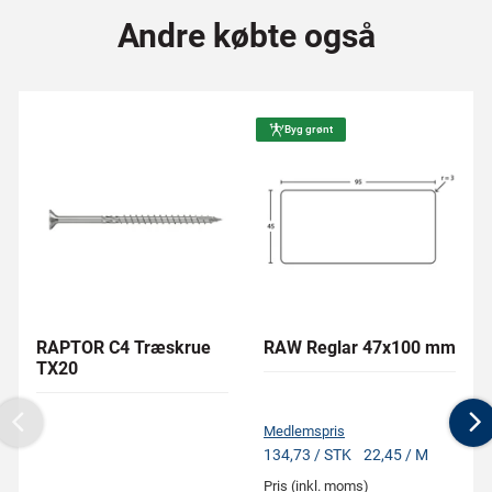
Andre købte også
Byg grønt
RAPTOR C4 Træskrue
RAW Reglar 47x100 mm
TX20
Medlemspris
Previous
N
134,73 / STK
22,45 / M
Pris (inkl. moms)