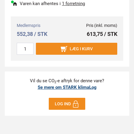
Varen kan afhentes i
1 forretning
Medlemspris
Pris (inkl. moms)
552,38 / STK
613,75 / STK
LÆG I KURV
Vil du se CO
-e aftryk for denne vare?
2
Se mere om STARK klimaLog
LOG IND