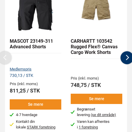
MASCOT 23149-311
CARHARTT 103542
Advanced Shorts
Rugged Flex® Canvas
Cargo Work Shorts
Previous
N
Medlemspris
730,13 / STK
Pris (inkl. moms)
Pris (inkl. moms)
748,75 / STK
811,25 / STK
Se mere
Se mere
Begrænset
4-7 hverdage
levering
(se dit område)
Kontakt din
Varen kan afhentes
lokale
STARK forretning
i
1 forretning