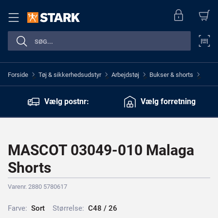
Forside
Tøj & sikkerhedsudstyr
Arbejdstøj
Bukser & shorts
>
>
>
>
Vælg postnr:
Vælg forretning
MASCOT 03049-010 Malaga
Shorts
Varenr. 2880 5780617
Farve:
S
o
r
t
Størrelse:
C
4
8
/
2
6