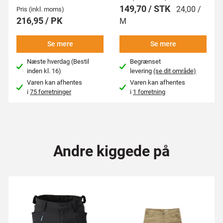
149,70 / STK
24,00 /
Pris (inkl. moms)
216,95 / PK
M
Se mere
Se mere
Næste hverdag (Bestil
Begrænset
inden kl. 16)
levering
(se dit område)
Varen kan afhentes
Varen kan afhentes
i
75 forretninger
i
1 forretning
Andre kiggede på