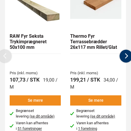
RAW Fyr Seksta
Thermo Fyr
Trykimprægneret
Terrassebrædder
50x100 mm
26x117 mm Rillet/Glat
Previous
N
Pris (inkl. moms)
Pris (inkl. moms)
107,73 / STK
199,21 / STK
19,00 /
34,00 /
M
M
Se mere
Se mere
Begrænset
Begrænset
levering
(se dit område)
levering
(se dit område)
Varen kan afhentes
Varen kan afhentes
i
51 forretninger
i
1 forretning