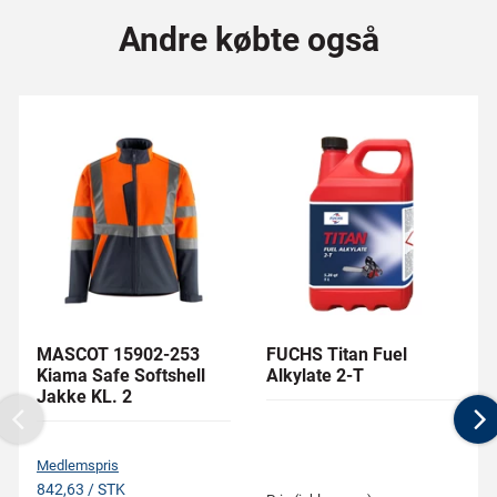
Andre købte også
MASCOT 15902-253
FUCHS Titan Fuel
Kiama Safe Softshell
Alkylate 2-T
Jakke KL. 2
Previous
N
Medlemspris
842,63 / STK