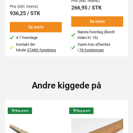
Pris (inkl. moms)
Pris (inkl. moms)
266,95 / STK
936,25 / STK
Se mere
Se mere
Næste hverdag (Bestil
4-7 hverdage
inden kl. 16)
Kontakt din
Varen kan afhentes
lokale
STARK forretning
i
78 forretninger
Andre kiggede på
Byg grønt
Byg grønt