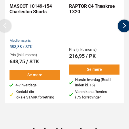
MASCOT 10149-154
RAPTOR C4 Træskrue
Charleston Shorts
TX20
Previous
N
Medlemspris
583,88 / STK
Pris (inkl. moms)
Pris (inkl. moms)
216,95 / PK
648,75 / STK
Se mere
Se mere
Næste hverdag (Bestil
4-7 hverdage
inden kl. 16)
Kontakt din
Varen kan afhentes
lokale
STARK forretning
i
75 forretninger