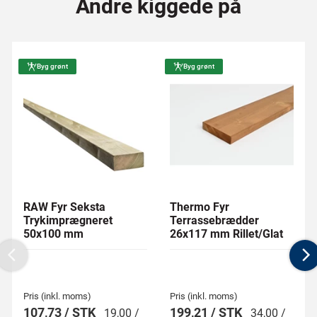
Andre kiggede på
Byg grønt
Byg grønt
RAW Fyr Seksta
Thermo Fyr
Trykimprægneret
Terrassebrædder
50x100 mm
26x117 mm Rillet/Glat
Previous
N
Pris (inkl. moms)
Pris (inkl. moms)
107,73 / STK
199,21 / STK
19,00 /
34,00 /