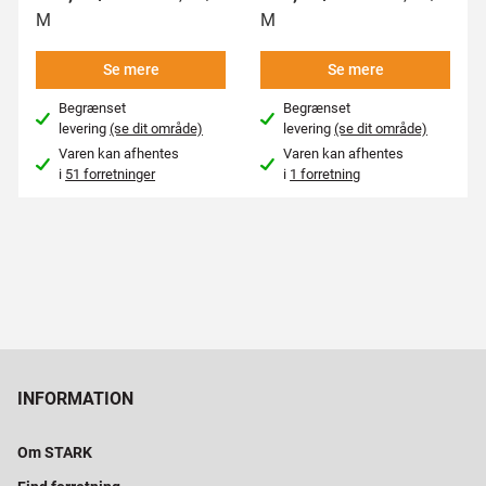
M
M
Se mere
Se mere
Begrænset
Begrænset
levering
(se dit område)
levering
(se dit område)
Varen kan afhentes
Varen kan afhentes
i
51 forretninger
i
1 forretning
INFORMATION
Om STARK