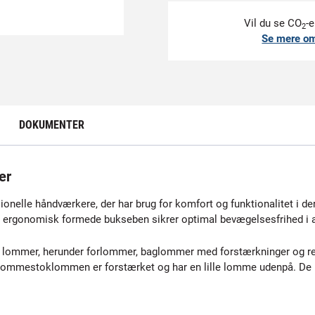
Vil du se CO
-e
2
Se mere o
DOKUMENTER
er
nelle håndværkere, der har brug for komfort og funktionalitet i der
De ergonomisk formede bukseben sikrer optimal bevægelsesfrihed i a
ke lommer, herunder forlommer, baglommer med forstærkninger og
ommestoklommen er forstærket og har en lille lomme udenpå. De k