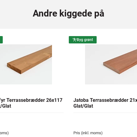
Andre kiggede på
Byg grønt
yr Terrassebrædder 26x117
Jatoba Terrassebrædder 2
/Glat
Glat/Glat
 moms)
Pris (inkl. moms)