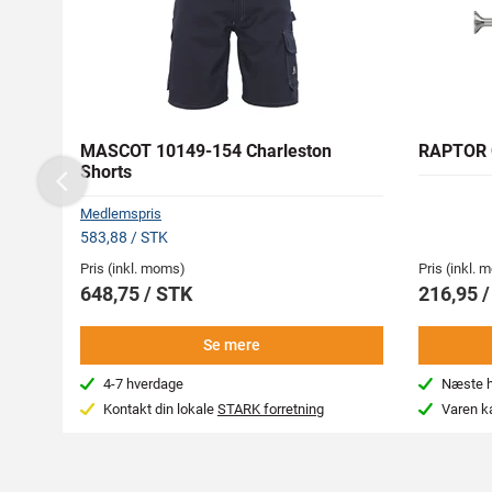
MASCOT 10149-154 Charleston
RAPTOR 
Shorts
Previous
Medlemspris
583,88 / STK
Pris (inkl. moms)
Pris (inkl.
648,75 / STK
216,95 /
Se mere
4-7 hverdage
Næste hv
Kontakt din lokale
STARK forretning
Varen k