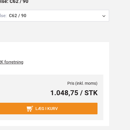
else: C62 / 90
lse:
C62 / 90
K forretning
Pris (inkl. moms)
1.048,75 / STK
LÆG I KURV