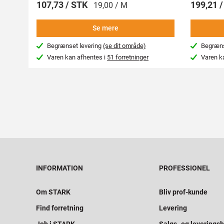
107,73 / STK
199,21 
19,00 / M
Se mere
Begrænset levering
(se dit område)
Begræns
Varen kan afhentes i
51 forretninger
Varen k
INFORMATION
PROFESSIONEL
Om STARK
Bliv prof-kunde
Find forretning
Levering