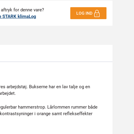
 aftryk for denne vare?
LOG IND
m STARK klimaLog
es arbejdstøj. Bukserne har en lav talje og en
rbejdet.
 regulerbar hammerstrop. Lårlommen rummer både
ontrastsyninger i orange samt reflekseffekter