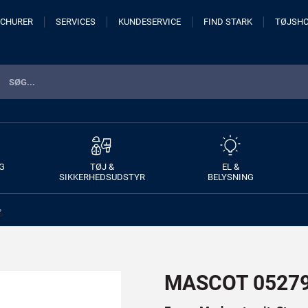
CHURER
SERVICES
KUNDESERVICE
FIND STARK
TØJSH
G
TØJ &
EL &
SIKKERHEDSUDSTYR
BELYSNING
>
MASCOT 05279-