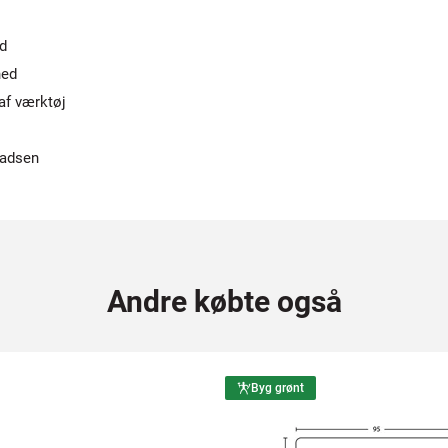
d
hed
af værktøj
ladsen
Andre købte også
Byg grønt