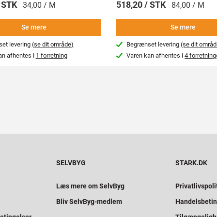
/ STK
518,20 / STK
34,00 / M
84,00 / M
Se mere
Se mere
et levering
(se dit område)
Begrænset levering
(se dit områd
an afhentes i
1 forretning
Varen kan afhentes i
4 forretning
SELVBYG
STARK.DK
Læs mere om SelvByg
Privatlivspoli
Bliv SelvByg-medlem
Handelsbetin