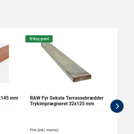
Byg grønt
Byg g
1x145 mm
RAW Fyr Seksta Terrassebrædder
Ther
Trykimprægneret 32x125 mm
mm Gl
Nex
Pris (inkl. moms)
Pris (i