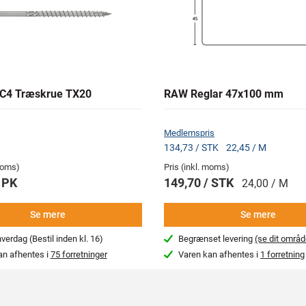
C4 Træskrue TX20
RAW Reglar 47x100 mm
Medlemspris
134,73 / STK
22,45 / M
 moms)
Pris (inkl. moms)
 PK
149,70 / STK
24,00 / M
Se mere
Se mere
erdag (Bestil inden kl. 16)
Begrænset levering
(se dit områd
an afhentes i
75 forretninger
Varen kan afhentes i
1 forretning