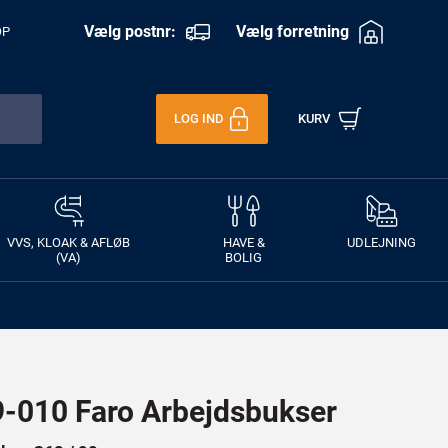
Vælg postnr:
Vælg forretning
OP
LOG IND
KURV
VVS, KLOAK & AFLØB
HAVE &
UDLEJNING
(VA)
BOLIG
010 Faro Arbejdsbukser