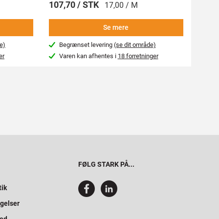
107,70 / STK
269,
17,00 / M
Se mere
e)
Begrænset levering
(se dit område)
Beg
er
Varen kan afhentes i
18 forretninger
Var
FØLG STARK PÅ...
tik
gelser