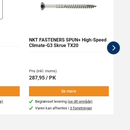
NKT FASTENERS SPUN+ High-Speed
RAPT
Climate-G3 Skrue TX20
Nex
Pris (inkl. moms)
Pris (i
287,95 / PK
19,95
Se mere
e)
Begrænset levering
(se dit område)
Næs
Varen kan afhentes i
3 forretninger
Var