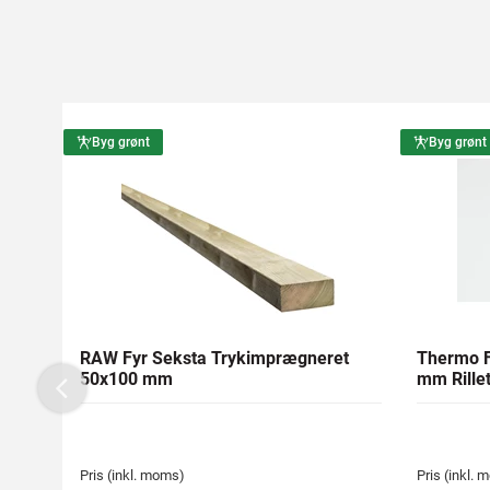
Byg grønt
Byg grønt
RAW Fyr Seksta Trykimprægneret
Thermo F
50x100 mm
mm Rillet
Previous
Pris (inkl. moms)
Pris (inkl.