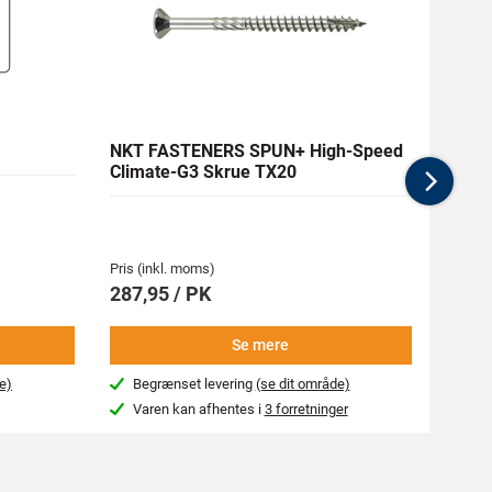
NKT FASTENERS SPUN+ High-Speed
RAPT
Climate-G3 Skrue TX20
Nex
Pris (inkl. moms)
Pris (i
287,95 / PK
19,95
Se mere
e)
Begrænset levering
(se dit område)
Næs
Varen kan afhentes i
3 forretninger
Var