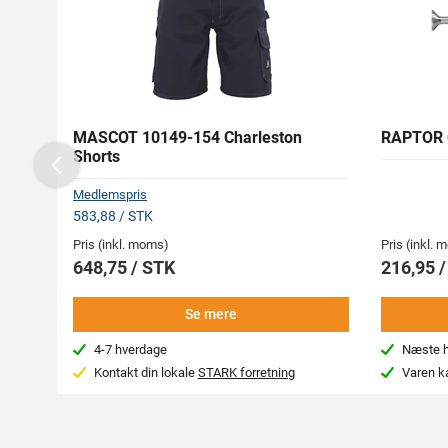
MASCOT 10149-154 Charleston
RAPTOR 
Shorts
Previous
Medlemspris
583,88 / STK
Pris (inkl. moms)
Pris (inkl.
648,75 / STK
216,95 /
Se mere
4-7 hverdage
Næste hv
Kontakt din lokale
STARK forretning
Varen k