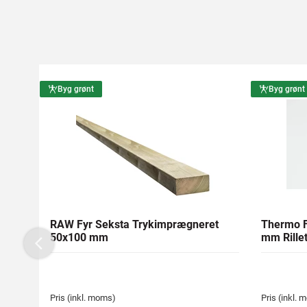
Byg grønt
Byg grønt
RAW Fyr Seksta Trykimprægneret
Thermo F
50x100 mm
mm Rillet
Previous
Pris (inkl. moms)
Pris (inkl.