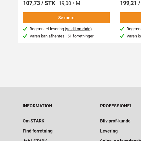
107,73 / STK
199,21 
19,00 / M
Se mere
Begrænset levering
(se dit område)
Begræns
Varen kan afhentes i
51 forretninger
Varen k
INFORMATION
PROFESSIONEL
Om STARK
Bliv prof-kunde
Find forretning
Levering