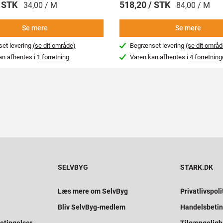
/ STK
518,20 / STK
34,00 / M
84,00 / M
Se mere
Se mere
et levering
(se dit område)
Begrænset levering
(se dit områd
an afhentes i
1 forretning
Varen kan afhentes i
4 forretning
SELVBYG
STARK.DK
Læs mere om SelvByg
Privatlivspoli
Bliv SelvByg-medlem
Handelsbetin