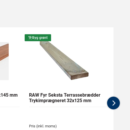
Byg grønt
Byg g
1x145 mm
RAW Fyr Seksta Terrassebrædder
Ther
Trykimprægneret 32x125 mm
mm Gl
Nex
Pris (inkl. moms)
Pris (i