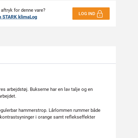
 aftryk for denne vare?
LOG IND
m STARK klimaLog
es arbejdstøj. Bukserne har en lav talje og en
rbejdet.
 regulerbar hammerstrop. Lårlommen rummer både
ontrastsyninger i orange samt reflekseffekter