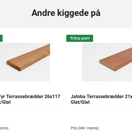
Andre kiggede på
Byg grønt
yr Terrassebrædder 26x117
Jatoba Terrassebrædder 2
/Glat
Glat/Glat
 moms)
Pris (inkl. moms)