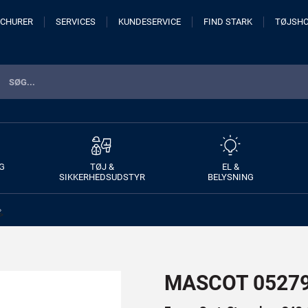
CHURER
SERVICES
KUNDESERVICE
FIND STARK
TØJSH
G
TØJ &
EL &
SIKKERHEDSUDSTYR
BELYSNING
>
MASCOT 05279-