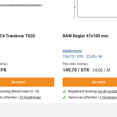
C4 Træskrue TX20
RAW Reglar 47x100 mm
Medlemspris
134,73 / STK
22,45 / M
 moms)
Pris (inkl. moms)
 PK
149,70 / STK
24,00 / M
Se mere
Se mere
erdag (Bestil inden kl. 16)
Begrænset levering
(se dit områd
an afhentes i
75 forretninger
Varen kan afhentes i
1 forretning