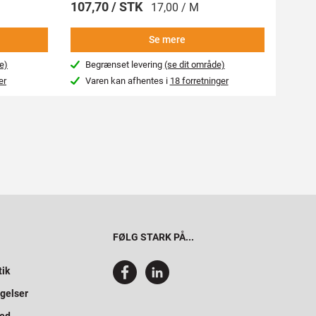
107,70 / STK
269,
17,00 / M
Se mere
e)
Begrænset levering
(se dit område)
Beg
er
Varen kan afhentes i
18 forretninger
Var
FØLG STARK PÅ...
tik
gelser