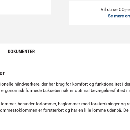
Vil du se CO
-e
2
Se mere o
DOKUMENTER
er
nelle håndværkere, der har brug for komfort og funktionalitet i der
De ergonomisk formede bukseben sikrer optimal bevægelsesfrihed i a
ke lommer, herunder forlommer, baglommer med forstærkninger og
ommestoklommen er forstærket og har en lille lomme udenpå. De k