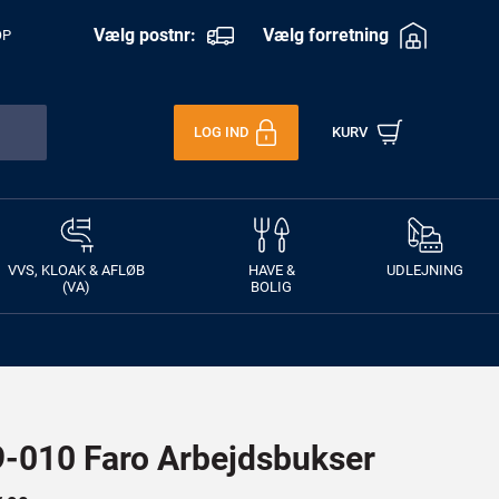
Vælg postnr:
Vælg forretning
OP
LOG IND
KURV
VVS, KLOAK & AFLØB
HAVE &
UDLEJNING
(VA)
BOLIG
010 Faro Arbejdsbukser