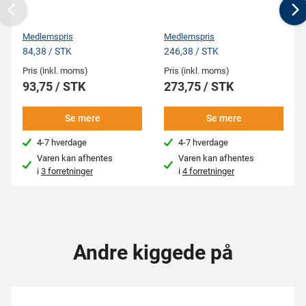
Previous
N
Medlemspris
Medlemspris
84,38 / STK
246,38 / STK
Pris (inkl. moms)
Pris (inkl. moms)
93,75 / STK
273,75 / STK
Se mere
Se mere
4-7 hverdage
4-7 hverdage
Varen kan afhentes
Varen kan afhentes
i
3 forretninger
i
4 forretninger
Andre kiggede på