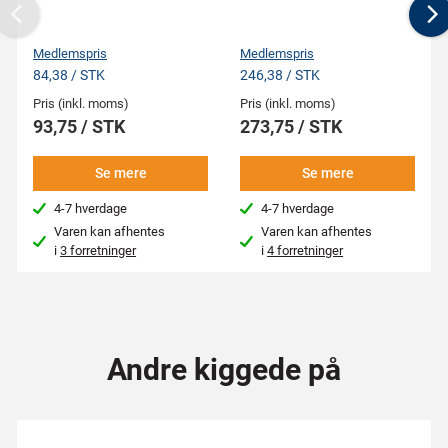
Previous
N
Medlemspris
Medlemspris
84,38 / STK
246,38 / STK
Pris (inkl. moms)
Pris (inkl. moms)
93,75 / STK
273,75 / STK
Se mere
Se mere
4-7 hverdage
4-7 hverdage
Varen kan afhentes
Varen kan afhentes
i
3 forretninger
i
4 forretninger
Andre kiggede på