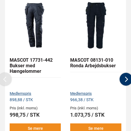
MASCOT 17731-442
MASCOT 08131-010
Bukser med
Ronda Arbejdsbukser
Hængelommer
Previous
N
Medlemspris
Medlemspris
898,88 / STK
966,38 / STK
Pris (inkl. moms)
Pris (inkl. moms)
998,75 / STK
1.073,75 / STK
Se mere
Se mere