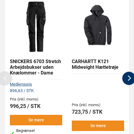
SNICKERS 6703 Stretch
CARHARTT K121
Arbejdsbukser uden
Midweight Hættetrøje
Knælommer - Dame
Previous
N
Medlemspris
896,63 / STK
Pris (inkl. moms)
Pris (inkl. moms)
996,25 / STK
723,75 / STK
Se mere
Se mere
Begrænset