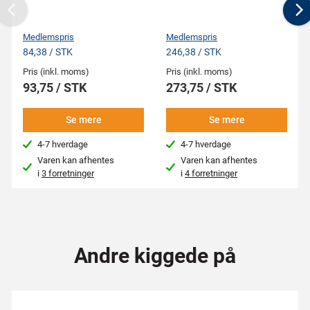
Previous
N
Medlemspris
Medlemspris
84,38 / STK
246,38 / STK
Pris (inkl. moms)
Pris (inkl. moms)
93,75 / STK
273,75 / STK
Se mere
Se mere
4-7 hverdage
4-7 hverdage
Varen kan afhentes
Varen kan afhentes
i
3 forretninger
i
4 forretninger
Andre kiggede på