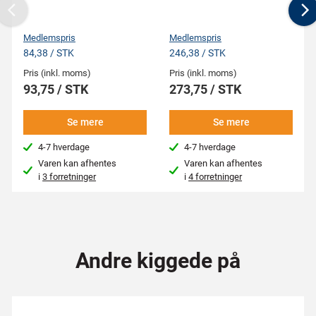
Previous
N
Medlemspris
Medlemspris
84,38 / STK
246,38 / STK
Pris (inkl. moms)
Pris (inkl. moms)
93,75 / STK
273,75 / STK
Se mere
Se mere
4-7 hverdage
4-7 hverdage
Varen kan afhentes
Varen kan afhentes
i
3 forretninger
i
4 forretninger
Andre kiggede på