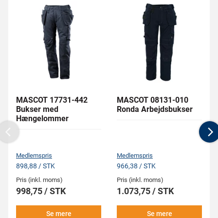
MASCOT 17731-442
MASCOT 08131-010
Bukser med
Ronda Arbejdsbukser
Hængelommer
Previous
N
Medlemspris
Medlemspris
898,88 / STK
966,38 / STK
Pris (inkl. moms)
Pris (inkl. moms)
998,75 / STK
1.073,75 / STK
Se mere
Se mere