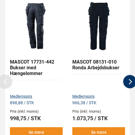
MASCOT 17731-442
MASCOT 08131-010
Bukser med
Ronda Arbejdsbukser
Hængelommer
Previous
N
Medlemspris
Medlemspris
898,88 / STK
966,38 / STK
Pris (inkl. moms)
Pris (inkl. moms)
998,75 / STK
1.073,75 / STK
Se mere
Se mere