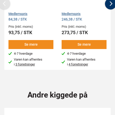
Previous
N
Medlemspris
Medlemspris
84,38 / STK
246,38 / STK
Pris (inkl. moms)
Pris (inkl. moms)
93,75 / STK
273,75 / STK
Se mere
Se mere
4-7 hverdage
4-7 hverdage
Varen kan afhentes
Varen kan afhentes
i
3 forretninger
i
4 forretninger
Andre kiggede på