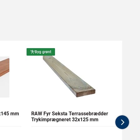
Byg grønt
Byg g
1x145 mm
RAW Fyr Seksta Terrassebrædder
Ther
Trykimprægneret 32x125 mm
mm Gl
Nex