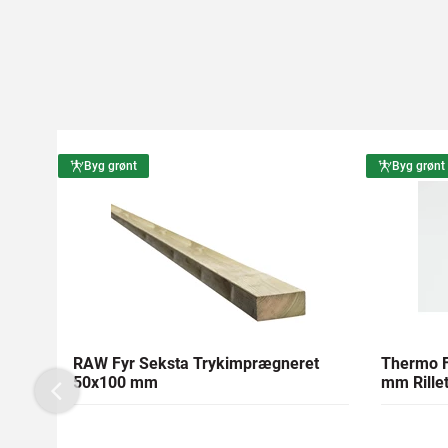
Byg grønt
Byg grønt
RAW Fyr Seksta Trykimprægneret
Thermo F
50x100 mm
mm Rillet
Previous