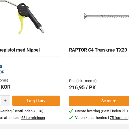
epistol med Nippel
RAPTOR C4 Træskrue TX20
s
KOR
 moms)
Pris (inkl. moms)
/ KOR
216,95 / PK
+
Læg i kurv
Se mere
erdag (Bestil inden kl. 16)
Næste hverdag (Bestil inden kl. 1
an afhentes i
68 forretninger
Varen kan afhentes i
75 forretnin