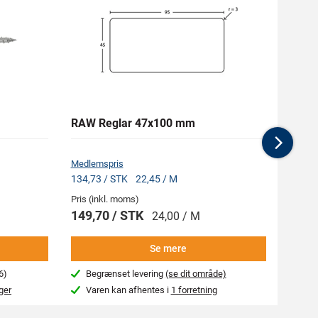
RAW Reglar 47x100 mm
NKT 
Clima
Nex
Medlemspris
134,73 / STK
22,45 / M
Pris (inkl. moms)
Pris (i
149,70 / STK
287,
24,00 / M
Se mere
6)
Begrænset levering
(se dit område)
Beg
ger
Varen kan afhentes i
1 forretning
Var