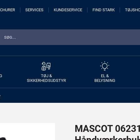
CHURER
SERVICES
KUNDESERVICE
FIND STARK
TØJSH
G
TØJ &
EL &
SIKKERHEDSUDSTYR
BELYSNING
>
MASCOT 06231
Håndværkerbuk