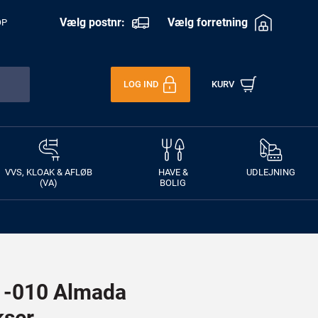
Vælg postnr:
Vælg forretning
OP
LOG IND
KURV
VVS, KLOAK & AFLØB
HAVE &
UDLEJNING
(VA)
BOLIG
-010 Almada
ser