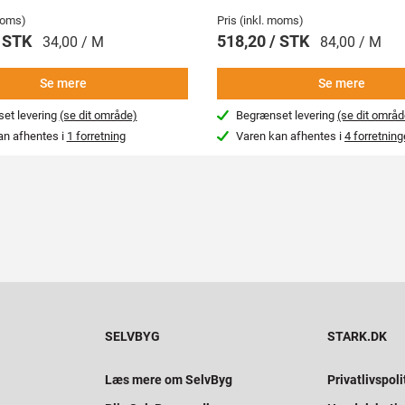
 moms)
Pris (inkl. moms)
/ STK
518,20 / STK
34,00 / M
84,00 / M
Se mere
Se mere
et levering
(se dit område)
Begrænset levering
(se dit områd
an afhentes i
1 forretning
Varen kan afhentes i
4 forretning
SELVBYG
STARK.DK
Læs mere om SelvByg
Privatlivspoli