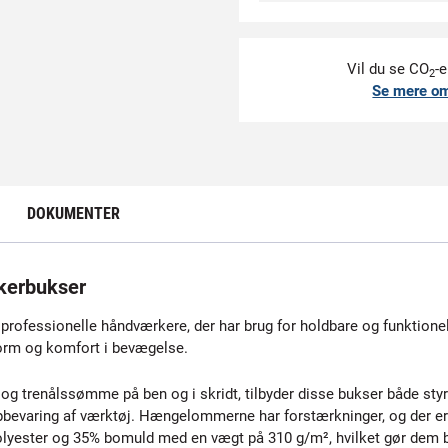
Vil du se CO
-e
2
Se mere o
DOKUMENTER
erbukser
fessionelle håndværkere, der har brug for holdbare og funktionelle
form og komfort i bevægelse.
renålssømme på ben og i skridt, tilbyder disse bukser både styrke
 opbevaring af værktøj. Hængelommerne har forstærkninger, og der
 polyester og 35% bomuld med en vægt på 310 g/m², hvilket gør dem 