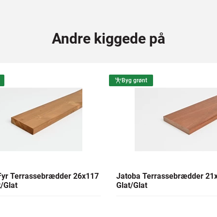
Andre kiggede på
Byg grønt
yr Terrassebrædder 26x117
Jatoba Terrassebrædder 2
/Glat
Glat/Glat