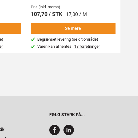
Pris (inkl. moms)
Pris (i
107,70 / STK
269,
17,00 / M
Se mere
e)
Begrænset levering
(se dit område)
Beg
er
Varen kan afhentes i
18 forretninger
Var
FØLG STARK PÅ...
tik