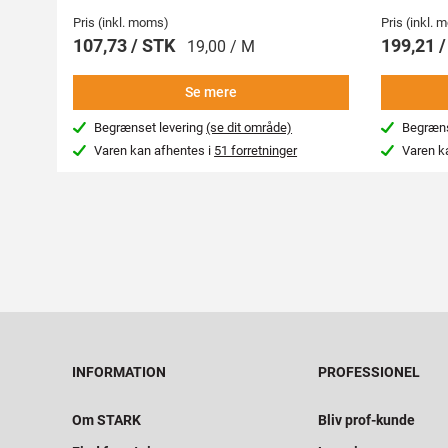
Pris (inkl. moms)
Pris (inkl.
107,73 / STK
199,21 
19,00 / M
Se mere
Begrænset levering
(se dit område)
Begræns
Varen kan afhentes i
51 forretninger
Varen k
INFORMATION
PROFESSIONEL
Om STARK
Bliv prof-kunde