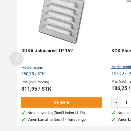
DUKA Jalousirist TP 152
KGK Blæs
Previous
Medlemspri
Medlemspris
167,63 / 
280,75 / STK
Pris (inkl.
Pris (inkl. moms)
186,25 
311,95 / STK
-
Se mere
Næste hverdag (Bestil inden kl. 16)
Næste hv
Varen kan afhentes i
14 forretninger
Varen k