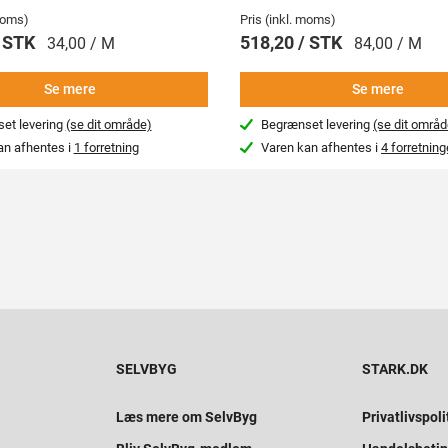
 moms)
Pris (inkl. moms)
/ STK
518,20 / STK
34,00 / M
84,00 / M
Se mere
Se mere
et levering
(se dit område)
Begrænset levering
(se dit områd
an afhentes i
1 forretning
Varen kan afhentes i
4 forretning
SELVBYG
STARK.DK
Læs mere om SelvByg
Privatlivspoli