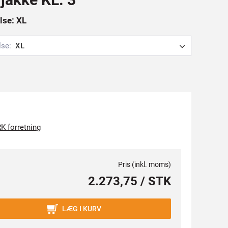
else: XL
lse:
XL
K forretning
Pris (inkl. moms)
2.273,75 / STK
LÆG I KURV