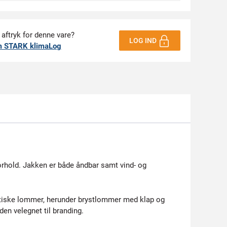
 aftryk for denne vare?
LOG IND
m STARK klimaLog
orhold. Jakken er både åndbar samt vind- og
raktiske lommer, herunder brystlommer med klap og
en velegnet til branding.