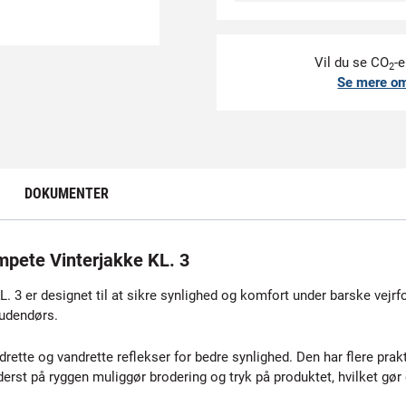
Vil du se CO
-e
2
Se mere o
DOKUMENTER
pete Vinterjakke KL. 3
 er designet til at sikre synlighed og komfort under barske vejrf
 udendørs.
drette og vandrette reflekser for bedre synlighed. Den har flere p
rst på ryggen muliggør brodering og tryk på produktet, hvilket gør d