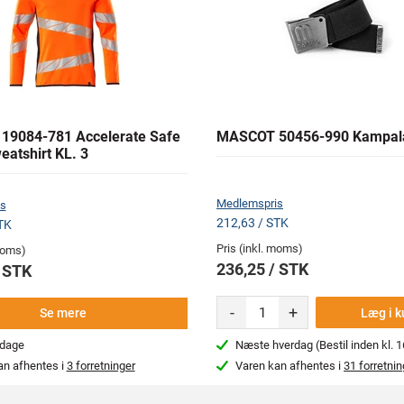
9084-781 Accelerate Safe
MASCOT 50456-990 Kampal
eatshirt KL. 3
Medlemspris
s
212,63 / STK
TK
Pris (inkl. moms)
 moms)
236,25 / STK
/ STK
-
+
Læg i k
Se mere
rdage
Næste hverdag (Bestil inden kl. 1
an afhentes i
3 forretninger
Varen kan afhentes i
31 forretnin