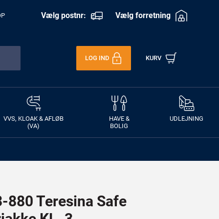
Vælg postnr:
Vælg forretning
OP
LOG IND
KURV
VVS, KLOAK & AFLØB
HAVE &
UDLEJNING
(VA)
BOLIG
880 Teresina Safe
jakke KL. 3