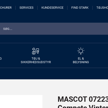
CHURER
SERVICES
KUNDESERVICE
FIND STARK
TØJSH
G
TØJ &
EL &
SIKKERHEDSUDSTYR
BELYSNING
MASCOT 07223-
Compete Vinter