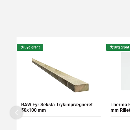
Byg grønt
Byg grønt
RAW Fyr Seksta Trykimprægneret
Thermo F
50x100 mm
mm Rillet
Previous