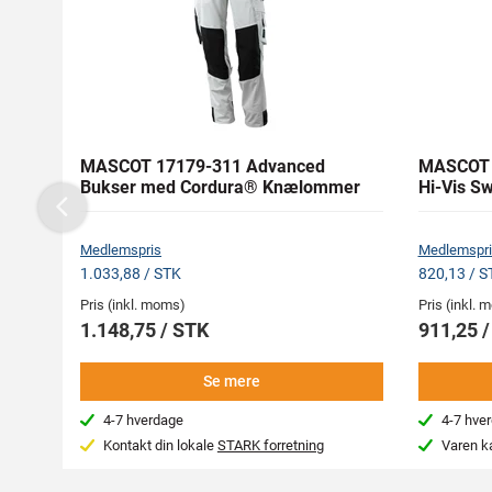
MASCOT 17179-311 Advanced
MASCOT 1
Bukser med Cordura® Knælommer
Hi-Vis Sw
Previous
Medlemspris
Medlemspri
1.033,88 / STK
820,13 / S
Pris (inkl. moms)
Pris (inkl.
1.148,75 / STK
911,25 
Se mere
4-7 hverdage
4-7 hve
Kontakt din lokale
STARK forretning
Varen k