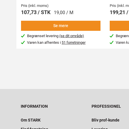
Pris (inkl. moms)
Pris (inkl.
107,73 / STK
199,21 
19,00 / M
Se mere
Begrænset levering
(se dit område)
Begræns
Varen kan afhentes i
51 forretninger
Varen k
INFORMATION
PROFESSIONEL
Om STARK
Bliv prof-kunde