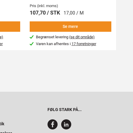
Pris (inkl. moms)
Pris (i
107,70 / STK
269,
17,00 / M
Se mere
e)
Begrænset levering
(se dit område)
Beg
er
Varen kan afhentes i
17 forretninger
Var
FØLG STARK PÅ...
tik