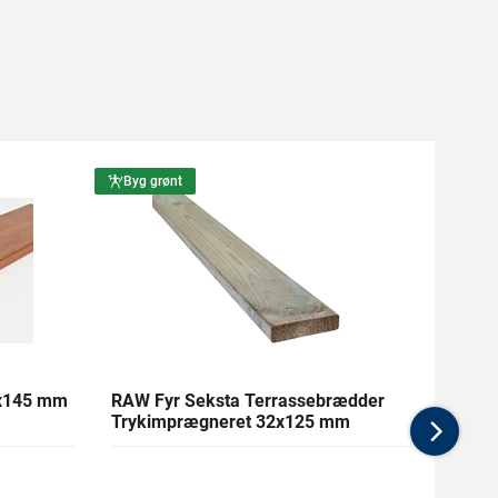
Byg grønt
Byg g
1x145 mm
RAW Fyr Seksta Terrassebrædder
Ther
Trykimprægneret 32x125 mm
mm Gl
Nex