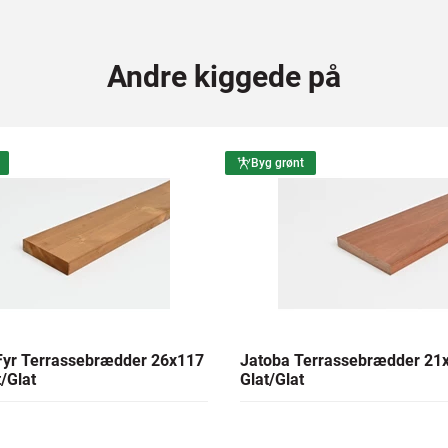
Andre kiggede på
Byg grønt
yr Terrassebrædder 26x117
Jatoba Terrassebrædder 2
/Glat
Glat/Glat