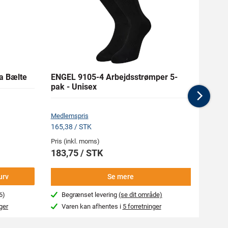
a Bælte
ENGEL 9105-4 Arbejdsstrømper 5-
ELTEN
pak - Unisex
Boa® 
Nex
Medlemspris
Medlem
165,38 / STK
2.271,
Pris (inkl. moms)
Pris (i
183,75 / STK
2.52
urv
Se mere
6)
Begrænset levering
(se dit område)
Beg
ger
Varen kan afhentes i
5 forretninger
Var