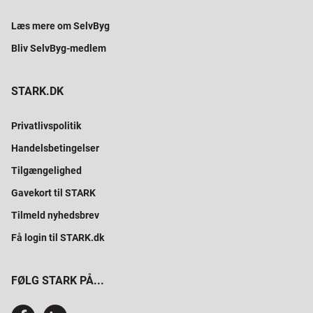
Læs mere om SelvByg
Bliv SelvByg-medlem
STARK.DK
Privatlivspolitik
Handelsbetingelser
Tilgængelighed
Gavekort til STARK
Tilmeld nyhedsbrev
Få login til STARK.dk
FØLG STARK PÅ...