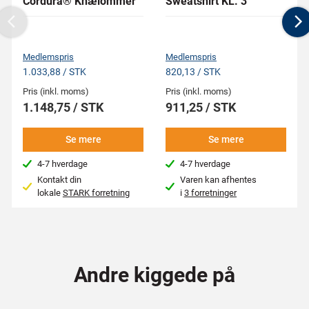
Cordura® Knælommer
Sweatshirt KL. 3
Previous
N
Medlemspris
Medlemspris
1.033,88 / STK
820,13 / STK
Pris (inkl. moms)
Pris (inkl. moms)
1.148,75 / STK
911,25 / STK
Se mere
Se mere
4-7 hverdage
4-7 hverdage
Kontakt din
Varen kan afhentes
lokale
STARK forretning
i
3 forretninger
Andre kiggede på