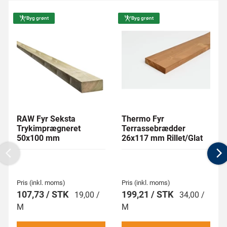
Byg grønt
Byg grønt
RAW Fyr Seksta
Thermo Fyr
Trykimprægneret
Terrassebrædder
50x100 mm
26x117 mm Rillet/Glat
Previous
N
Pris (inkl. moms)
Pris (inkl. moms)
107,73 / STK
199,21 / STK
19,00 /
34,00 /
M
M