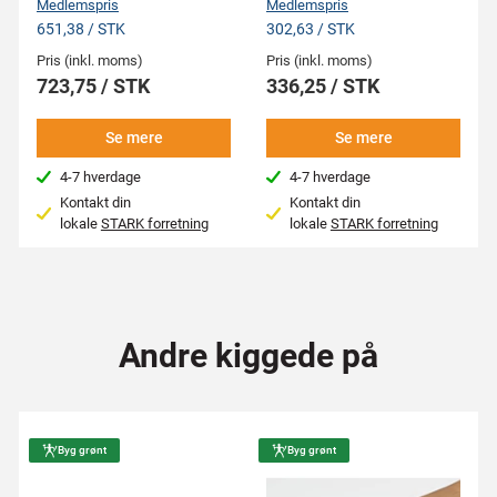
Medlemspris
Medlemspris
651,38 / STK
302,63 / STK
Pris (inkl. moms)
Pris (inkl. moms)
723,75 / STK
336,25 / STK
Se mere
Se mere
4-7 hverdage
4-7 hverdage
Kontakt din
Kontakt din
lokale
STARK forretning
lokale
STARK forretning
Andre kiggede på
Byg grønt
Byg grønt