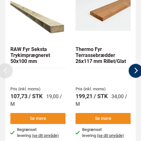
RAW Fyr Seksta
Thermo Fyr
Trykimprægneret
Terrassebrædder
50x100 mm
26x117 mm Rillet/Glat
Previous
N
Pris (inkl. moms)
Pris (inkl. moms)
107,73 / STK
199,21 / STK
19,00 /
34,00 /
M
M
Se mere
Se mere
Begrænset
Begrænset
levering
(se dit område)
levering
(se dit område)