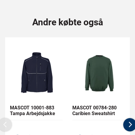
Andre købte også
MASCOT 10001-883
MASCOT 00784-280
Tampa Arbejdsjakke
Caribien Sweatshirt
Previous
N