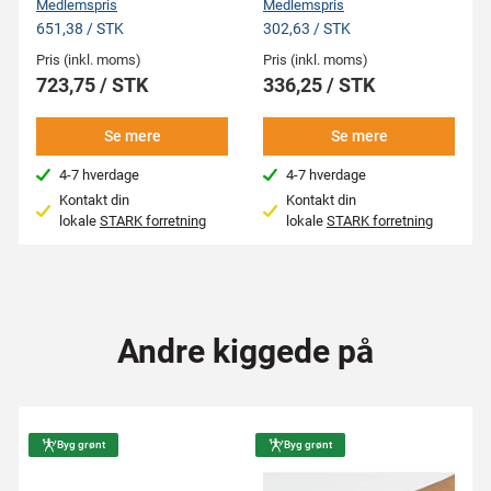
Medlemspris
Medlemspris
651,38 / STK
302,63 / STK
Pris (inkl. moms)
Pris (inkl. moms)
723,75 / STK
336,25 / STK
Se mere
Se mere
4-7 hverdage
4-7 hverdage
Kontakt din
Kontakt din
lokale
STARK forretning
lokale
STARK forretning
Andre kiggede på
Byg grønt
Byg grønt