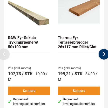
RAW Fyr Seksta
Thermo Fyr
Trykimprægneret
Terrassebrædder
50x100 mm
26x117 mm Rillet/Glat
Previous
N
Pris (inkl. moms)
Pris (inkl. moms)
107,73 / STK
199,21 / STK
19,00 /
34,00 /
M
M
Se mere
Se mere
Begrænset
Begrænset
levering
(se dit område)
levering
(se dit område)