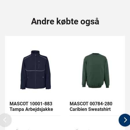
Andre købte også
MASCOT 10001-883
MASCOT 00784-280
Tampa Arbejdsjakke
Caribien Sweatshirt
Previous
N