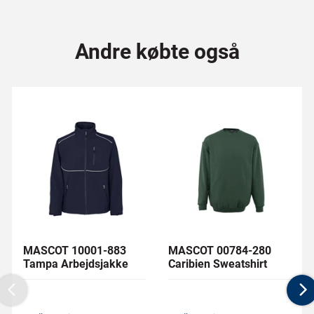
Andre købte også
MASCOT 10001-883
MASCOT 00784-280
Tampa Arbejdsjakke
Caribien Sweatshirt
Previous
N