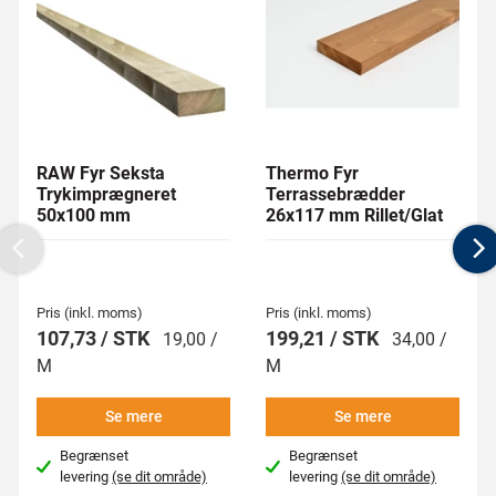
RAW Fyr Seksta
Thermo Fyr
Trykimprægneret
Terrassebrædder
50x100 mm
26x117 mm Rillet/Glat
Previous
N
Pris (inkl. moms)
Pris (inkl. moms)
107,73 / STK
199,21 / STK
19,00 /
34,00 /
M
M
Se mere
Se mere
Begrænset
Begrænset
levering
(se dit område)
levering
(se dit område)