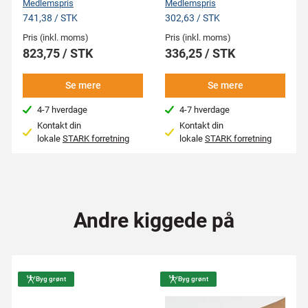
Medlemspris
Medlemspris
741,38 / STK
302,63 / STK
Pris (inkl. moms)
Pris (inkl. moms)
823,75 / STK
336,25 / STK
Se mere
Se mere
4-7 hverdage
4-7 hverdage
Kontakt din
Kontakt din
lokale
STARK forretning
lokale
STARK forretning
Andre kiggede på
Byg grønt
Byg grønt