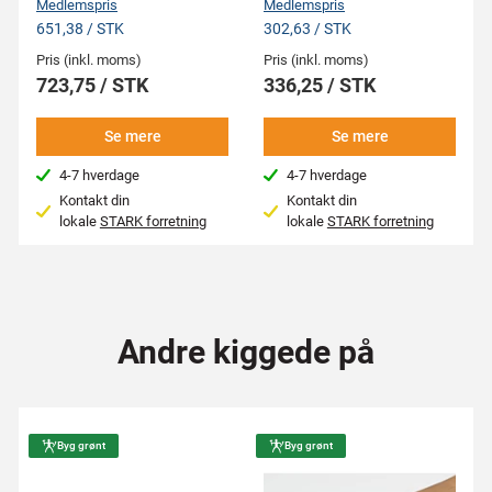
Medlemspris
Medlemspris
651,38 / STK
302,63 / STK
Pris (inkl. moms)
Pris (inkl. moms)
723,75 / STK
336,25 / STK
Se mere
Se mere
4-7 hverdage
4-7 hverdage
Kontakt din
Kontakt din
lokale
STARK forretning
lokale
STARK forretning
Andre kiggede på
Byg grønt
Byg grønt