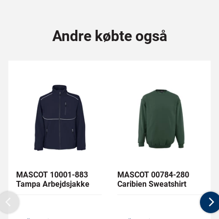
Andre købte også
MASCOT 10001-883
MASCOT 00784-280
Tampa Arbejdsjakke
Caribien Sweatshirt
Previous
N