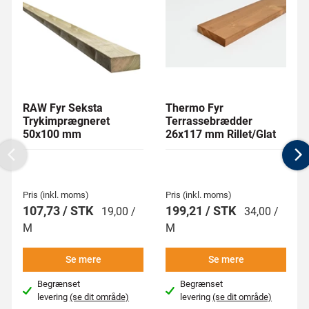
RAW Fyr Seksta
Thermo Fyr
Trykimprægneret
Terrassebrædder
50x100 mm
26x117 mm Rillet/Glat
Previous
N
Pris (inkl. moms)
Pris (inkl. moms)
107,73 / STK
199,21 / STK
19,00 /
34,00 /
M
M
Se mere
Se mere
Begrænset
Begrænset
levering
(se dit område)
levering
(se dit område)