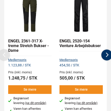
ENGEL 2361-317 X-
ENGEL 2520-154
treme Stretch Bukser -
Venture Arbejdsbukser
Dame
Previous
N
Medlemspris
Medlemspris
1.123,88 / STK
454,50 / STK
Pris (inkl. moms)
Pris (inkl. moms)
1.248,75 / STK
505,00 / STK
Se mere
Se mere
Begrænset
Begrænset
levering
(se dit område)
levering
(se dit område)
Varen kan afhentes
Varen kan afhentes