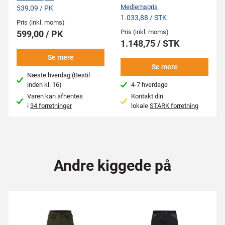
Medlemspris
539,09 / PK
1.033,88 / STK
Pris (inkl. moms)
Pris (inkl. moms)
599,00 / PK
1.148,75 / STK
Se mere
Se mere
Næste hverdag (Bestil
inden kl. 16)
4-7 hverdage
Varen kan afhentes
Kontakt din
i
34 forretninger
lokale
STARK forretning
Andre kiggede på