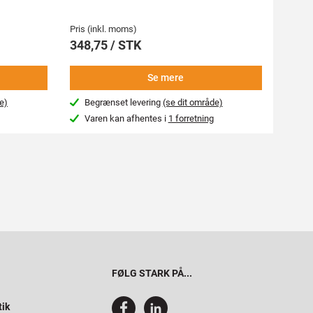
814,50
Pris (inkl. moms)
Pris (i
348,75 / STK
905,
Se mere
e)
Begrænset levering
(se dit område)
Beg
Varen kan afhentes i
1 forretning
Var
FØLG STARK PÅ...
tik