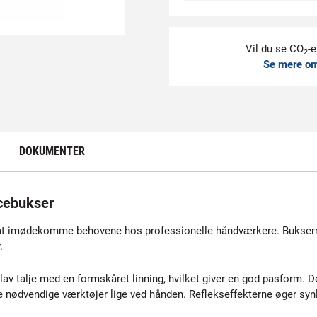
Vil du se CO
-e
2
Se mere o
DOKUMENTER
cebukser
t imødekomme behovene hos professionelle håndværkere. Bukserne 
.
 talje med en formskåret linning, hvilket giver en god pasform. D
r de nødvendige værktøjer lige ved hånden. Reflekseffekterne øger sy