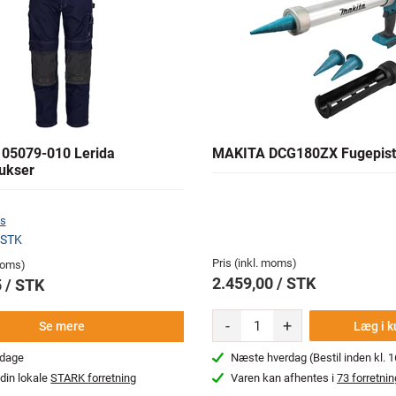
05079-010 Lerida
MAKITA DCG180ZX Fugepist
ukser
s
 STK
Pris (inkl. moms)
 moms)
2.459,00 / STK
 / STK
-
+
Læg i k
Se mere
rdage
Næste hverdag (Bestil inden kl. 1
din lokale
STARK forretning
Varen kan afhentes i
73 forretnin