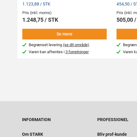
1.123,88 / STK
454,50 / S
Pris (inkl. moms)
Pris (inkl.
1.248,75 / STK
505,00 
Se mere
Begrænset levering
(se dit område)
Begræns
Varen kan afhentes i
3 forretninger
Varen k
INFORMATION
PROFESSIONEL
Om STARK
Bliv prof-kunde