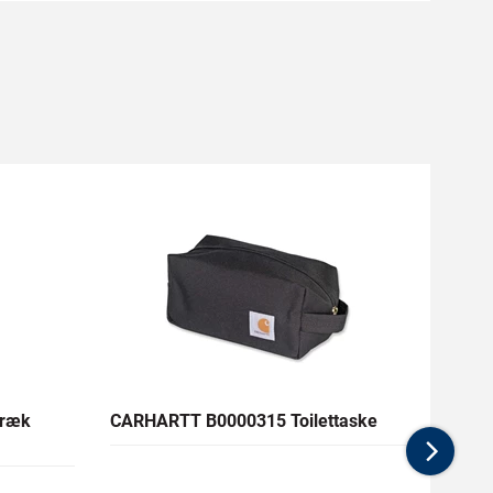
træk
CARHARTT B0000315 Toilettaske
ENGEL
med 
Nex
Medlem