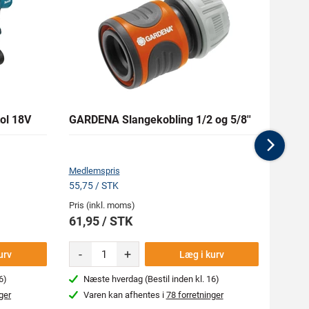
ol 18V
GARDENA Slangekobling 1/2 og 5/8''
DEWA
kling
Nex
Medlemspris
Medlem
55,75 / STK
257,35
Pris (inkl. moms)
Pris (i
61,95 / STK
285,
-
+
-
urv
Læg i kurv
6)
Næste hverdag (Bestil inden kl. 16)
Næs
ger
Varen kan afhentes i
78 forretninger
Var