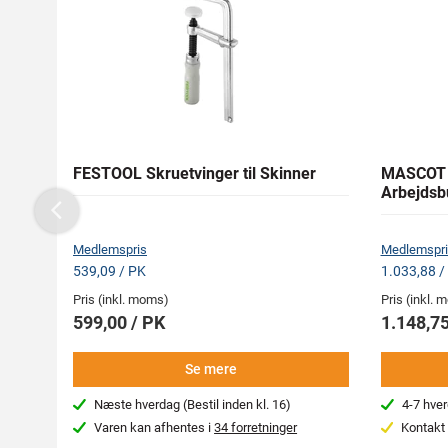
FESTOOL Skruetvinger til Skinner
MASCOT 
Arbejdsb
Previous
Medlemspris
Medlemspri
539,09 / PK
1.033,88 /
Pris (inkl. moms)
Pris (inkl.
599,00 / PK
1.148,75
Se mere
Næste hverdag (Bestil inden kl. 16)
4-7 hve
Varen kan afhentes i
34 forretninger
Kontakt 