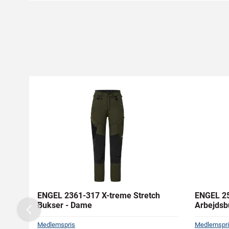
ENGEL 2361-317 X-treme Stretch
ENGEL 25
Bukser - Dame
Arbejdsb
Previous
Medlemspris
Medlemspri