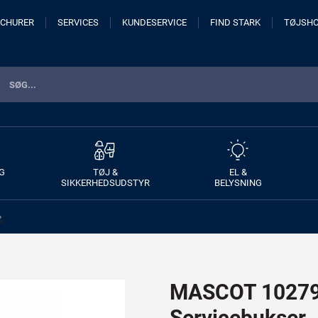
CHURER
SERVICES
KUNDESERVICE
FIND STARK
TØJSH
G
TØJ &
EL &
SIKKERHEDSUDSTYR
BELYSNING
>
MASCOT 10279
Servicebukser