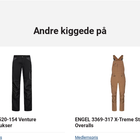
Andre kiggede på
20-154 Venture
ENGEL 3369-317 X-Treme S
ukser
Overalls
s
Medlemspris