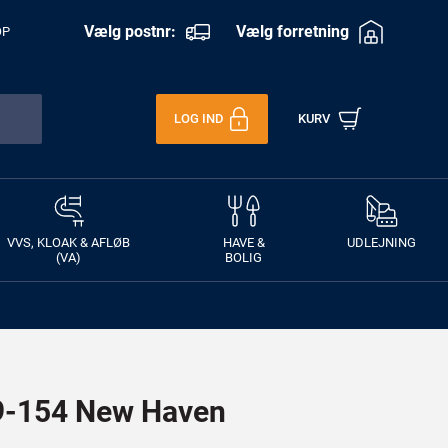
Vælg postnr:
Vælg forretning
OP
LOG IND
KURV
VVS, KLOAK & AFLØB
HAVE &
UDLEJNING
(VA)
BOLIG
-154 New Haven