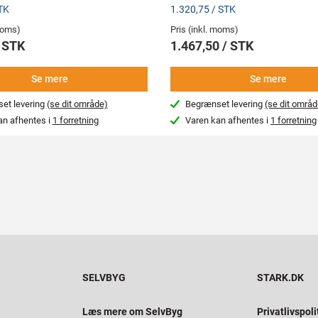
TK
1.320,75 / STK
 moms)
Pris (inkl. moms)
/ STK
1.467,50 / STK
Se mere
Se mere
et levering
(se dit område)
Begrænset levering
(se dit områd
an afhentes i
1 forretning
Varen kan afhentes i
1 forretning
SELVBYG
STARK.DK
Læs mere om SelvByg
Privatlivspoli