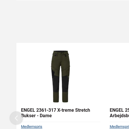
ENGEL 2361-317 X-treme Stretch
ENGEL 25
Bukser - Dame
Arbejdsb
Previous
Medlemspris
Medlemspri