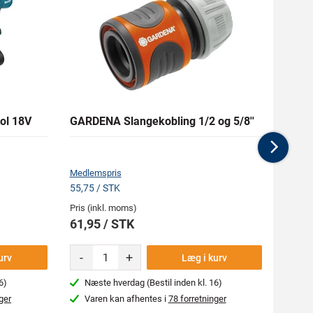
ol 18V
GARDENA Slangekobling 1/2 og 5/8''
DEWA
kling
Nex
Medlemspris
Medlem
55,75 / STK
257,35
Pris (inkl. moms)
Pris (i
61,95 / STK
285,
-
+
-
urv
Læg i kurv
6)
Næste hverdag (Bestil inden kl. 16)
Næs
ger
Varen kan afhentes i
78 forretninger
Var