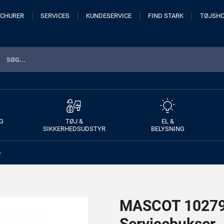
CHURER
SERVICES
KUNDESERVICE
FIND STARK
TØJSH
G
TØJ &
EL &
SIKKERHEDSUDSTYR
BELYSNING
>
MASCOT 10279
Servicebukser