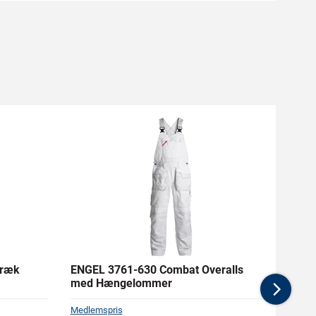
træk
ENGEL 3761-630 Combat Overalls
CARH
med Hængelommer
Front
Nex
Medlemspris