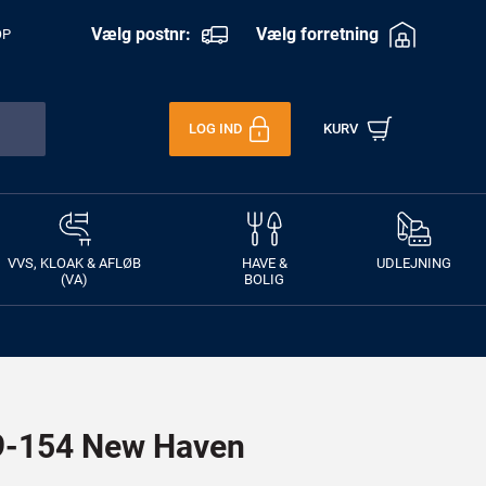
Vælg postnr:
Vælg forretning
OP
LOG IND
KURV
VVS, KLOAK & AFLØB
HAVE &
UDLEJNING
(VA)
BOLIG
-154 New Haven