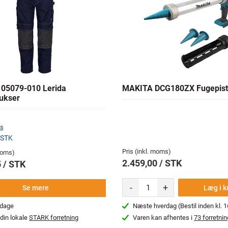
05079-010 Lerida
MAKITA DCG180ZX Fugepist
ukser
s
 STK
Pris (inkl. moms)
 moms)
2.459,00 / STK
 / STK
-
+
Læg i k
Se mere
rdage
Næste hverdag (Bestil inden kl. 1
din lokale
STARK forretning
Varen kan afhentes i
73 forretnin