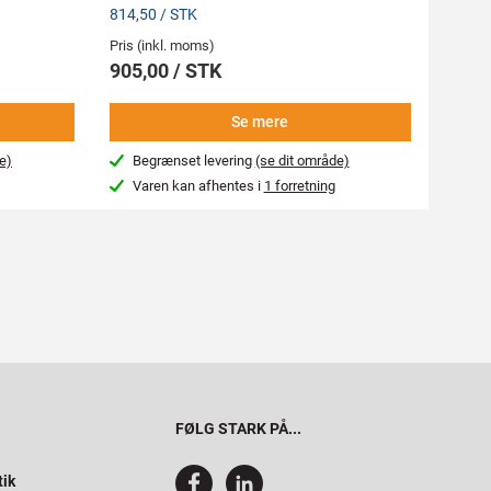
814,50 / STK
Pris (inkl. moms)
Pris (i
905,00 / STK
686,
Se mere
e)
Begrænset levering
(se dit område)
Beg
Varen kan afhentes i
1 forretning
Var
FØLG STARK PÅ...
tik