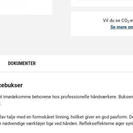
Vil du se CO
-e
2
Se mere o
DOKUMENTER
cebukser
t imødekomme behovene hos professionelle håndværkere. Bukserne 
.
 talje med en formskåret linning, hvilket giver en god pasform. D
r de nødvendige værktøjer lige ved hånden. Reflekseffekterne øger sy