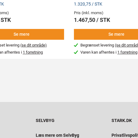
TK
1.320,75 / STK
 moms)
Pris (inkl. moms)
/ STK
1.467,50 / STK
Se mere
Se mere
et levering
(se dit område)
Begrænset levering
(se dit områd
an afhentes i
1 forretning
Varen kan afhentes i
1 forretning
SELVBYG
STARK.DK
Læs mere om SelvByg
Privatlivspoli