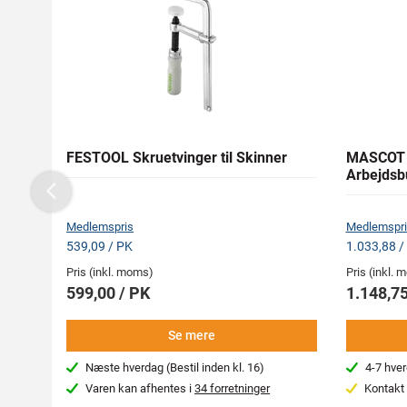
FESTOOL Skruetvinger til Skinner
MASCOT 
Arbejdsb
Previous
Medlemspris
Medlemspri
539,09 / PK
1.033,88 /
Pris (inkl. moms)
Pris (inkl.
599,00 / PK
1.148,75
Se mere
Næste hverdag (Bestil inden kl. 16)
4-7 hve
Varen kan afhentes i
34 forretninger
Kontakt 