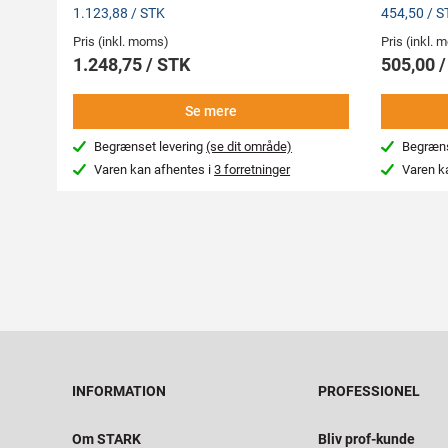
1.123,88 / STK
454,50 / S
Pris (inkl. moms)
Pris (inkl.
1.248,75 / STK
505,00 
Se mere
Begrænset levering
(se dit område)
Begræns
Varen kan afhentes i
3 forretninger
Varen k
INFORMATION
PROFESSIONEL
Om STARK
Bliv prof-kunde