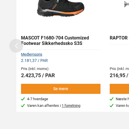
MASCOT F1680-704 Customized
RAPTOR 
Footwear Sikkerhedssko S3S
Previous
Medlemspris
2.181,37 / PAR
Pris (inkl. moms)
Pris (inkl.
2.423,75 / PAR
216,95 /
Se mere
4-7 hverdage
Næste hv
Varen kan afhentes i
1 forretning
Varen k