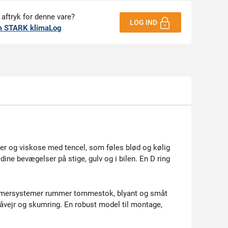
 aftryk for denne vare?
LOG IND
m STARK klimaLog
ter og viskose med tencel, som føles blød og kølig
ine bevægelser på stige, gulv og i bilen. En D ring
ommersystemer rummer tommestok, blyant og småt
råvejr og skumring. En robust model til montage,