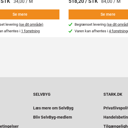
/ STK
518,20 / STK
34,00 / M
84,00 / M
Se mere
Se mere
et levering
(se dit område)
Begrænset levering
(se dit områd
an afhentes i
1 forretning
Varen kan afhentes i
4 forretning
SELVBYG
STARK.DK
Læs mere om SelvByg
Privatlivspoli
Bliv SelvByg-medlem
Handelsbetin
etingelser
Tilgængelig