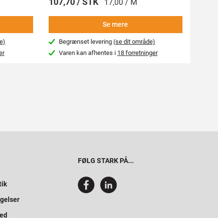
107,70 / STK
269,
17,00 / M
Se mere
e)
Begrænset levering
(se dit område)
Beg
er
Varen kan afhentes i
18 forretninger
Var
FØLG STARK PÅ...
tik
gelser
hed