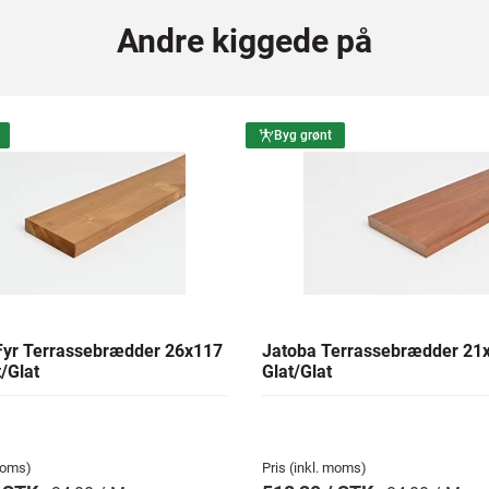
Andre kiggede på
Byg grønt
yr Terrassebrædder 26x117
Jatoba Terrassebrædder 2
/Glat
Glat/Glat
 moms)
Pris (inkl. moms)