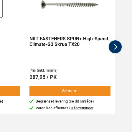
NKT FASTENERS SPUN+ High-Speed
RAPT
Climate-G3 Skrue TX20
Nex
Pris (inkl. moms)
Pris (i
287,95 / PK
19,95
Se mere
e)
Begrænset levering
(se dit område)
Næs
Varen kan afhentes i
3 forretninger
Var