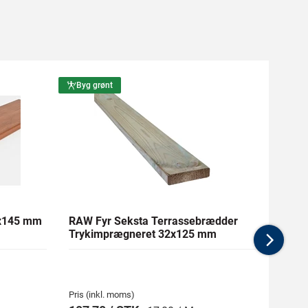
Byg grønt
Byg g
1x145 mm
RAW Fyr Seksta Terrassebrædder
Ther
Trykimprægneret 32x125 mm
mm Gl
Nex
Pris (inkl. moms)
Pris (i