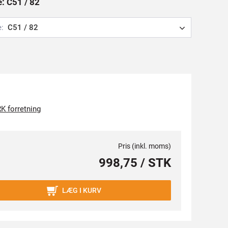
e: C51 / 82
e:
C51 / 82
K forretning
Pris (inkl. moms)
998,75 / STK
LÆG I KURV