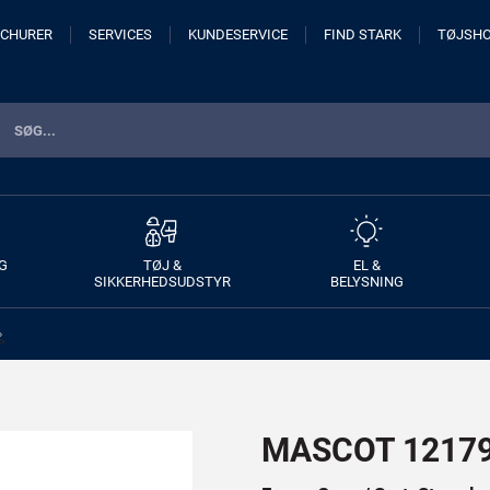
CHURER
SERVICES
KUNDESERVICE
FIND STARK
TØJSH
G
TØJ &
EL &
SIKKERHEDSUDSTYR
BELYSNING
>
MASCOT 12179-