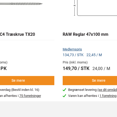
C4 Træskrue TX20
RAW Reglar 47x100 mm
Medlemspris
134,73 / STK
22,45 / M
 moms)
Pris (inkl. moms)
 PK
149,70 / STK
24,00 / M
Se mere
Se mere
erdag (Bestil inden kl. 16)
Begrænset levering
(se dit områd
an afhentes i
75 forretninger
Varen kan afhentes i
1 forretning