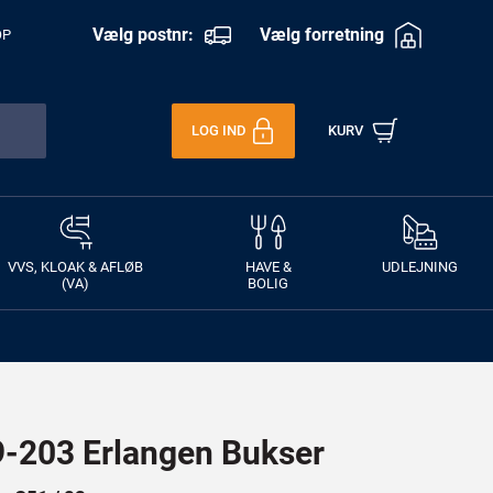
Vælg postnr:
Vælg forretning
OP
LOG IND
KURV
VVS, KLOAK & AFLØB
HAVE &
UDLEJNING
(VA)
BOLIG
203 Erlangen Bukser