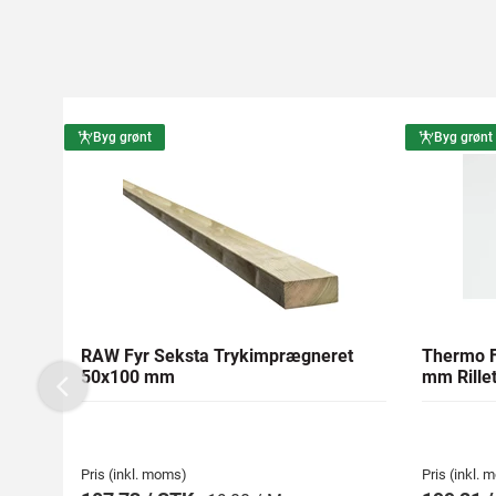
Byg grønt
Byg grønt
RAW Fyr Seksta Trykimprægneret
Thermo F
50x100 mm
mm Rillet
Previous
Pris (inkl. moms)
Pris (inkl.