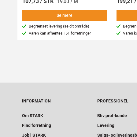
107,73 / STK
199,21 
19,00 / M
Se mere
Begrænset levering
(se dit område)
Begræns
Varen kan afhentes i
51 forretninger
Varen k
INFORMATION
PROFESSIONEL
Om STARK
Bliv prof-kunde
Find forretning
Levering
Job i STARK
Salgs- og leveringsb