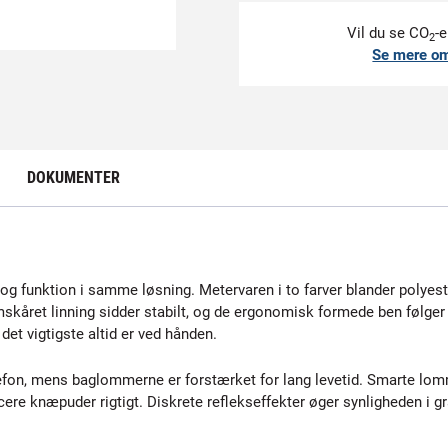
Vil du se CO
-e
2
Se mere o
DOKUMENTER
og funktion i samme løsning. Metervaren i to farver blander polyes
skåret linning sidder stabilt, og de ergonomisk formede ben følger d
det vigtigste altid er ved hånden.
efon, mens baglommerne er forstærket for lang levetid. Smarte l
cere knæpuder rigtigt. Diskrete reflekseffekter øger synligheden i g