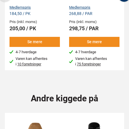
Previous
N
Medlemspris
Medlemspris
184,50 / PK
268,88 / PAR
Pris (inkl. moms)
Pris (inkl. moms)
205,00 / PK
298,75 / PAR
Se mere
Se mere
4-7 hverdage
4-7 hverdage
Varen kan afhentes
Varen kan afhentes
i
10 forretninger
i
75 forretninger
Andre kiggede på