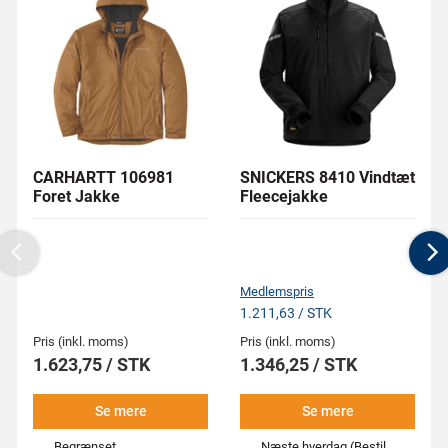
CARHARTT 106981
SNICKERS 8410 Vindtæt
Foret Jakke
Fleecejakke
Previous
N
Medlemspris
1.211,63 / STK
Pris (inkl. moms)
Pris (inkl. moms)
1.623,75 / STK
1.346,25 / STK
Se mere
Se mere
Begrænset
Næste hverdag (Bestil