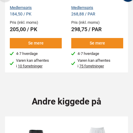
Previous
N
Medlemspris
Medlemspris
184,50 / PK
268,88 / PAR
Pris (inkl. moms)
Pris (inkl. moms)
205,00 / PK
298,75 / PAR
Se mere
Se mere
4-7 hverdage
4-7 hverdage
Varen kan afhentes
Varen kan afhentes
i
10 forretninger
i
75 forretninger
Andre kiggede på