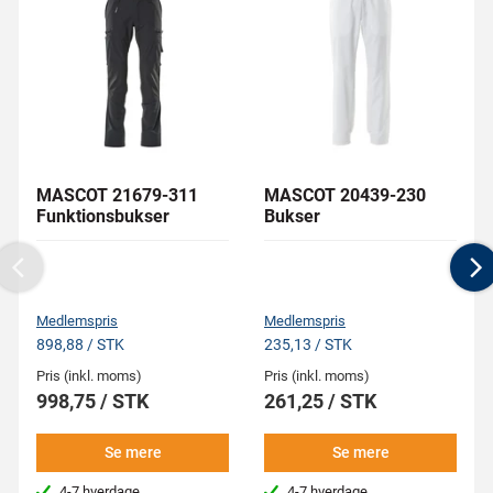
MASCOT 21679-311
MASCOT 20439-230
Funktionsbukser
Bukser
Previous
N
Medlemspris
Medlemspris
898,88 / STK
235,13 / STK
Pris (inkl. moms)
Pris (inkl. moms)
998,75 / STK
261,25 / STK
Se mere
Se mere
4-7 hverdage
4-7 hverdage