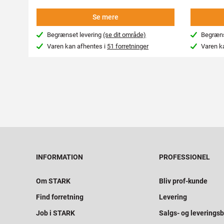
Se mere
Begrænset levering
(se dit område)
Begræns
Varen kan afhentes i
51 forretninger
Varen k
INFORMATION
PROFESSIONEL
Om STARK
Bliv prof-kunde
Find forretning
Levering
Job i STARK
Salgs- og leveringsb