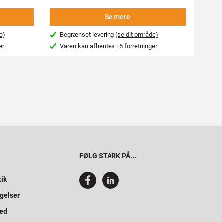
Se mere
e)
Begrænset levering
(se dit område)
Beg
er
Varen kan afhentes i
5 forretninger
Var
FØLG STARK PÅ...
tik
gelser
hed