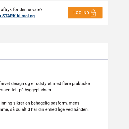
 aftryk for denne vare?
LOG IND
m STARK klimaLog
rvet design og er udstyret med flere praktiske
essentielt på byggepladsen.
linning sikrer en behagelig pasform, mens
mme, så du altid har din enhed lige ved hånden.