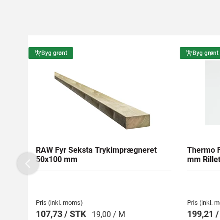
Byg grønt
Byg grønt
RAW Fyr Seksta Trykimprægneret
Thermo F
50x100 mm
mm Rillet
Previous
Pris (inkl. moms)
Pris (inkl.
107,73 / STK
199,21 
19,00 / M