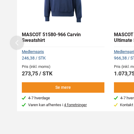
MASCOT 51580-966 Carvin
MASCOT 
Sweatshirt
Ultimate 
Previous
Medlemspris
Medlemspri
246,38 / STK
966,38 / S
Pris (inkl. moms)
Pris (inkl.
273,75 / STK
1.073,75
Se mere
4-7 hverdage
4-7 hve
Varen kan afhentes i
4 forretninger
Kontakt 