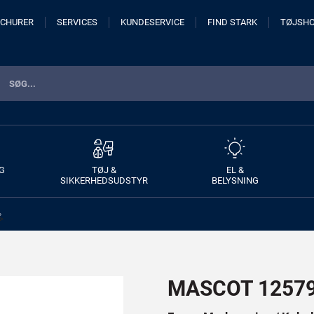
CHURER
SERVICES
KUNDESERVICE
FIND STARK
TØJSH
G
TØJ &
EL &
SIKKERHEDSUDSTYR
BELYSNING
>
MASCOT 12579-