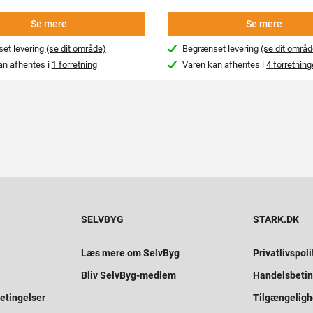
Se mere
Se mere
et levering
(se dit område)
Begrænset levering
(se dit områd
an afhentes i
1 forretning
Varen kan afhentes i
4 forretning
SELVBYG
STARK.DK
Læs mere om SelvByg
Privatlivspoli
Bliv SelvByg-medlem
Handelsbetin
etingelser
Tilgængelig