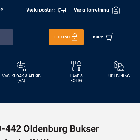
Vælg postnr:
Vælg forretning
OP
LOG IND
KURV
VVS, KLOAK & AFLØB
HAVE &
UDLEJNING
(VA)
BOLIG
442 Oldenburg Bukser