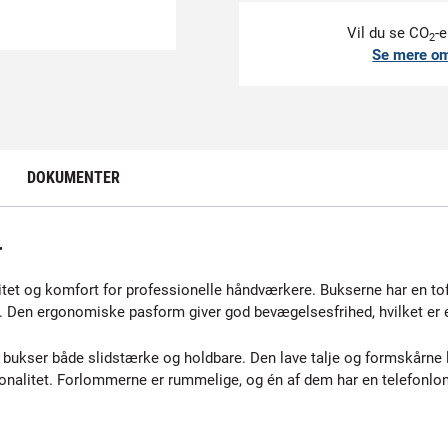
Vil du se CO
-e
2
Se mere o
DOKUMENTER
r
et og komfort for professionelle håndværkere. Bukserne har en tofa
r. Den ergonomiske pasform giver god bevægelsesfrihed, hvilket er 
bukser både slidstærke og holdbare. Den lave talje og formskårne 
tionalitet. Forlommerne er rummelige, og én af dem har en telefonlo