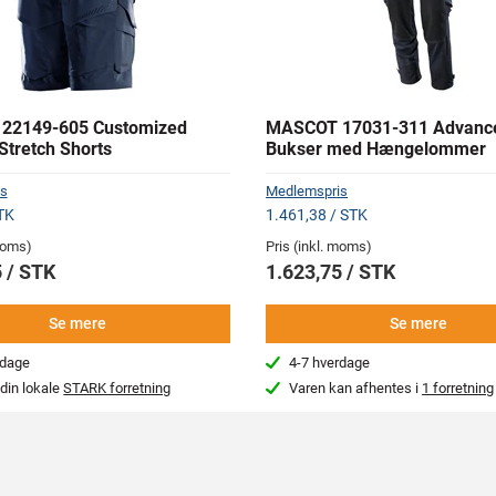
22149-605 Customized
MASCOT 17031-311 Advanc
Stretch Shorts
Bukser med Hængelommer
s
Medlemspris
TK
1.461,38 / STK
 moms)
Pris (inkl. moms)
 / STK
1.623,75 / STK
Se mere
Se mere
rdage
4-7 hverdage
din lokale
STARK forretning
Varen kan afhentes i
1 forretning