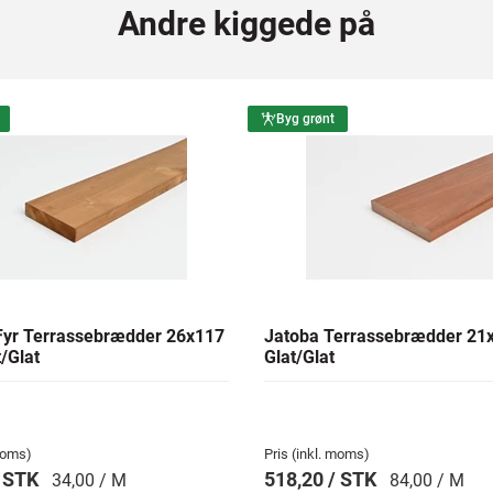
Andre kiggede på
Byg grønt
yr Terrassebrædder 26x117
Jatoba Terrassebrædder 2
/Glat
Glat/Glat
 moms)
Pris (inkl. moms)
/ STK
518,20 / STK
34,00 / M
84,00 / M