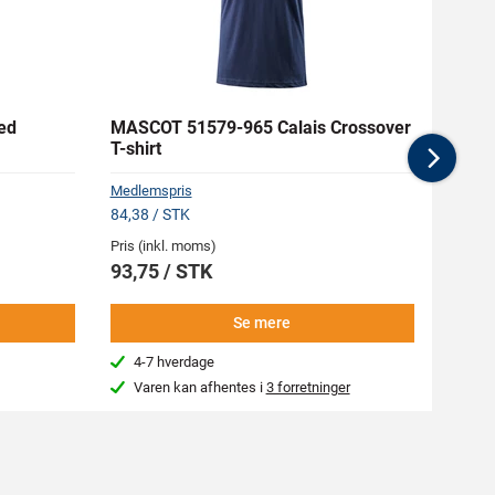
ed
MASCOT 51579-965 Calais Crossover
MASC
T-shirt
Arbej
Nex
Medlemspris
Medlem
84,38 / STK
808,88
Pris (inkl. moms)
Pris (i
93,75 / STK
898,
Se mere
4-7 hverdage
4-7
Varen kan afhentes i
3 forretninger
Kon