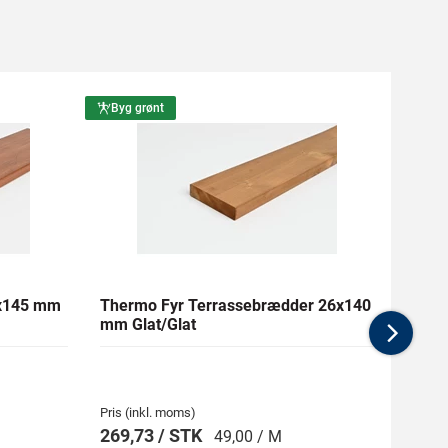
Byg grønt
Byg g
1x145 mm
Thermo Fyr Terrassebrædder 26x140
RAW F
mm Glat/Glat
Tryk
Nex
Pris (inkl. moms)
Pris (i
269,73 / STK
107,
49,00 / M