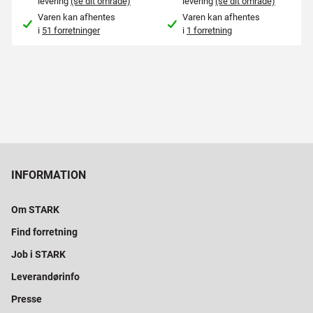
levering
(se dit område)
levering
(se dit område)
Varen kan afhentes
Varen kan afhentes
i
51 forretninger
i
1 forretning
INFORMATION
Om STARK
Find forretning
Job i STARK
Leverandørinfo
Presse