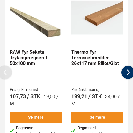
RAW Fyr Seksta
Thermo Fyr
Trykimprægneret
Terrassebrædder
50x100 mm
26x117 mm Rillet/Glat
Previous
N
Pris (inkl. moms)
Pris (inkl. moms)
107,73 / STK
199,21 / STK
19,00 /
34,00 /
M
M
Se mere
Se mere
Begrænset
Begrænset