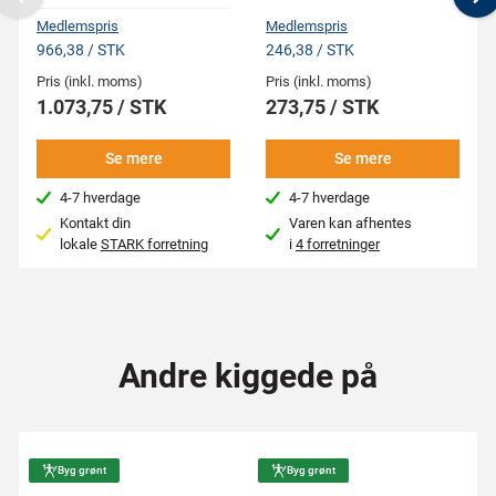
Previous
N
Medlemspris
Medlemspris
966,38 / STK
246,38 / STK
Pris (inkl. moms)
Pris (inkl. moms)
1.073,75 / STK
273,75 / STK
Se mere
Se mere
4-7 hverdage
4-7 hverdage
Kontakt din
Varen kan afhentes
lokale
STARK forretning
i
4 forretninger
Andre kiggede på
Byg grønt
Byg grønt