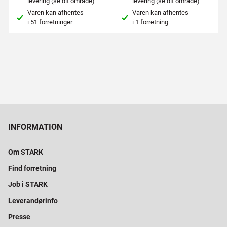
levering
(se dit område)
levering
(se dit område)
Varen kan afhentes
Varen kan afhentes
i
51 forretninger
i
1 forretning
INFORMATION
Om STARK
Find forretning
Job i STARK
Leverandørinfo
Presse