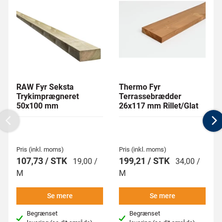
RAW Fyr Seksta
Thermo Fyr
Trykimprægneret
Terrassebrædder
50x100 mm
26x117 mm Rillet/Glat
Previous
N
Pris (inkl. moms)
Pris (inkl. moms)
107,73 / STK
199,21 / STK
19,00 /
34,00 /
M
M
Se mere
Se mere
Begrænset
Begrænset