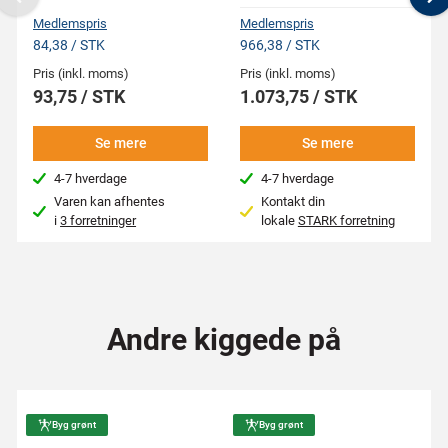
Previous
N
Medlemspris
Medlemspris
84,38 / STK
966,38 / STK
Pris (inkl. moms)
Pris (inkl. moms)
93,75 / STK
1.073,75 / STK
Se mere
Se mere
4-7 hverdage
4-7 hverdage
Varen kan afhentes
Kontakt din
i
3 forretninger
lokale
STARK forretning
Andre kiggede på
Byg grønt
Byg grønt