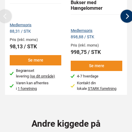
Bukser med
Hængelommer
Previous
N
Medlemspris
Medlemspris
88,31 / STK
898,88 / STK
Pris (inkl. moms)
Pris (inkl. moms)
98,13 / STK
998,75 / STK
Se mere
Se mere
Begrænset
levering
(se dit område)
4-7 hverdage
Varen kan afhentes
Kontakt din
i
1 forretning
lokale
STARK forretning
Andre kiggede på