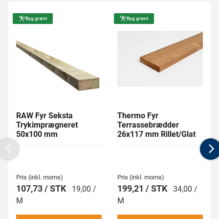
Byg grønt
Byg grønt
RAW Fyr Seksta
Thermo Fyr
Trykimprægneret
Terrassebrædder
50x100 mm
26x117 mm Rillet/Glat
Previous
N
Pris (inkl. moms)
Pris (inkl. moms)
107,73 / STK
199,21 / STK
19,00 /
34,00 /
M
M