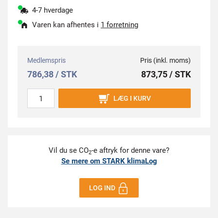
4-7 hverdage
Varen kan afhentes i
1 forretning
Medlemspris
Pris (inkl. moms)
786,38 / STK
873,75 / STK
LÆG I KURV
Vil du se CO
-e aftryk for denne vare?
2
Se mere om STARK klimaLog
LOG IND