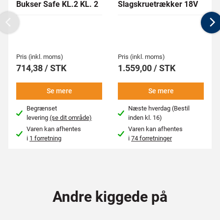
Bukser Safe KL.2 KL. 2
Slagskruetrækker 18V
Previous
N
Pris (inkl. moms)
Pris (inkl. moms)
714,38 / STK
1.559,00 / STK
Se mere
Se mere
Begrænset
Næste hverdag (Bestil
levering
(se dit område)
inden kl. 16)
Varen kan afhentes
Varen kan afhentes
i
1 forretning
i
74 forretninger
Andre kiggede på