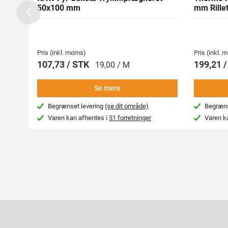
50x100 mm
mm Rillet
Previous
Pris (inkl. moms)
Pris (inkl.
107,73 / STK
199,21 
19,00 / M
Se mere
Begrænset levering
(se dit område)
Begræns
Varen kan afhentes i
51 forretninger
Varen k