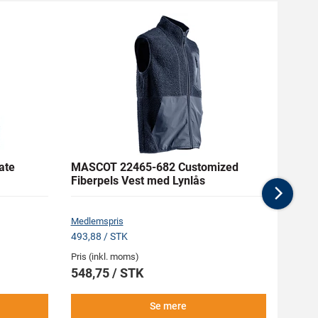
ate
MASCOT 22465-682 Customized
MASC
Fiberpels Vest med Lynlås
Buks
Nex
Medlemspris
Medlem
493,88 / STK
1.461,
Pris (inkl. moms)
Pris (i
548,75 / STK
1.62
Se mere