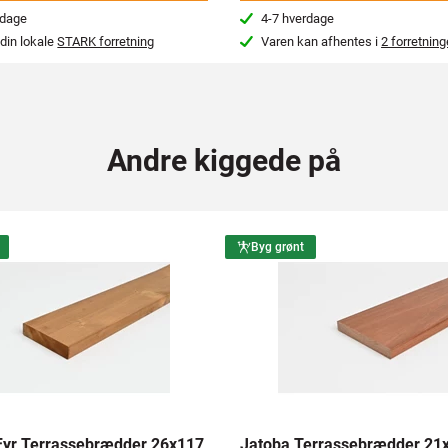
rdage
4-7 hverdage
din lokale
STARK forretning
Varen kan afhentes i
2 forretning
Andre kiggede på
Byg grønt
yr Terrassebrædder 26x117
Jatoba Terrassebrædder 2