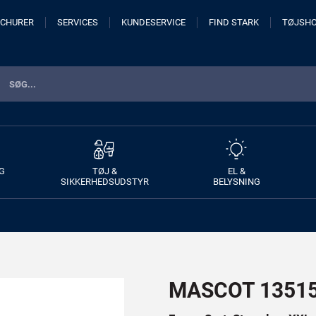
CHURER
SERVICES
KUNDESERVICE
FIND STARK
TØJSH
G
TØJ &
EL &
SIKKERHEDSUDSTYR
BELYSNING
MASCOT 13515-