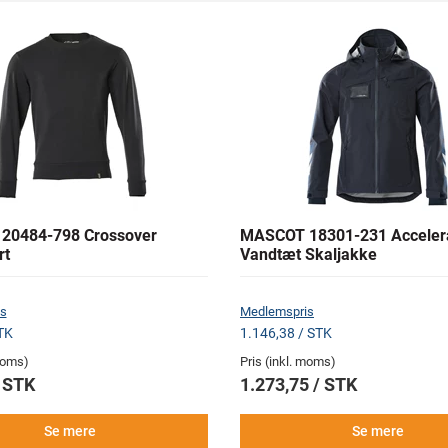
20484-798 Crossover
MASCOT 18301-231 Acceler
rt
Vandtæt Skaljakke
s
Medlemspris
TK
1.146,38 / STK
 moms)
Pris (inkl. moms)
/ STK
1.273,75 / STK
Se mere
Se mere