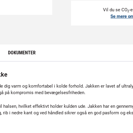
Vil du se CO
-e
2
Se mere o
DOKUMENTER
kke
 dig varm og komfortabel i kolde forhold. Jakken er lavet af ultra
at gå på kompromis med bevægelsesfriheden.
til halsen, hvilket effektivt holder kulden ude. Jakken har en genne
yg, rib i nedre kant og ved håndled sikrer også en god pasform og ek