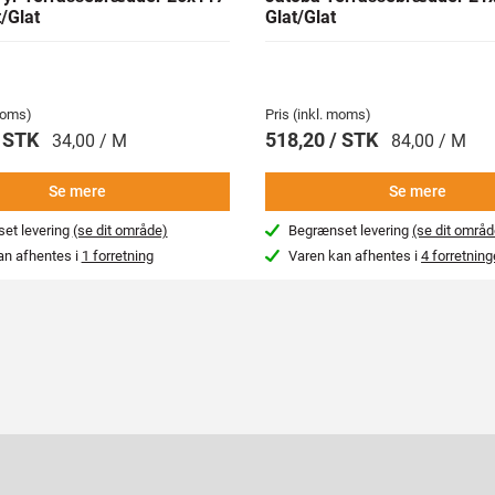
/Glat
Glat/Glat
 moms)
Pris (inkl. moms)
/ STK
518,20 / STK
34,00 / M
84,00 / M
Se mere
Se mere
et levering
(se dit område)
Begrænset levering
(se dit områd
an afhentes i
1 forretning
Varen kan afhentes i
4 forretning