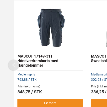
MASCOT 17149-311
MASCOT 
Håndværkershorts med
Sweatshi
Hængelommer
Previous
Medlemspris
Medlemspri
763,88 / STK
302,63 / S
Pris (inkl. moms)
Pris (inkl.
848,75 / STK
336,25 
Se mere