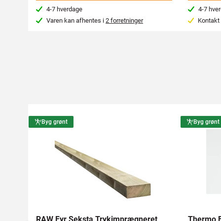
4-7 hverdage
4-7 hve
Varen kan afhentes i
2 forretninger
Kontakt 
Byg grønt
Byg grønt
RAW Fyr Seksta Trykimprægneret
Thermo F