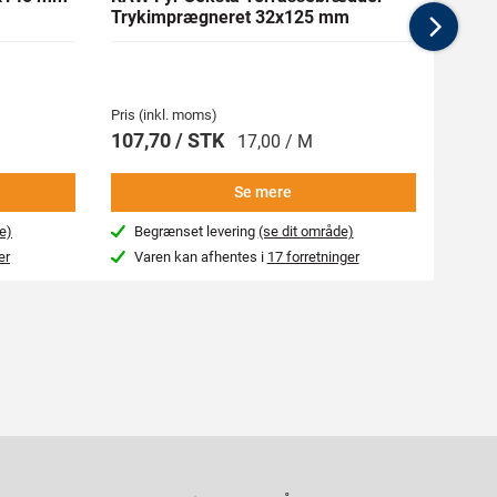
Trykimprægneret 32x125 mm
mm Gl
Nex
Pris (inkl. moms)
Pris (i
107,70 / STK
269,
17,00 / M
Se mere
e)
Begrænset levering
(se dit område)
Beg
er
Varen kan afhentes i
17 forretninger
Var