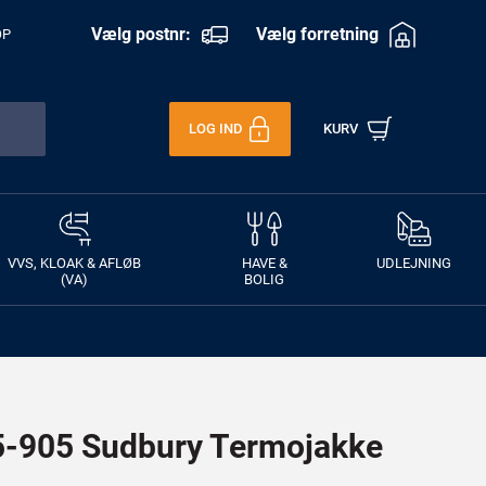
Vælg postnr:
Vælg forretning
OP
LOG IND
KURV
VVS, KLOAK & AFLØB
HAVE &
UDLEJNING
(VA)
BOLIG
905 Sudbury Termojakke