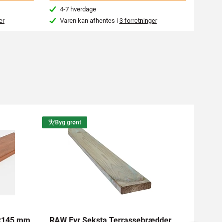
4-7 hverdage
4-7
er
Varen kan afhentes i
3 forretninger
Var
Byg grønt
Byg g
1x145 mm
RAW Fyr Seksta Terrassebrædder
Ther