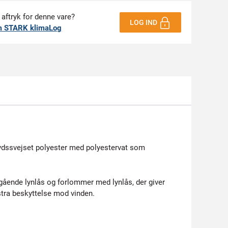
 aftryk for denne vare?
LOG IND
m STARK klimaLog
lydssvejset polyester med polyestervat som
mgående lynlås og forlommer med lynlås, der giver
stra beskyttelse mod vinden.