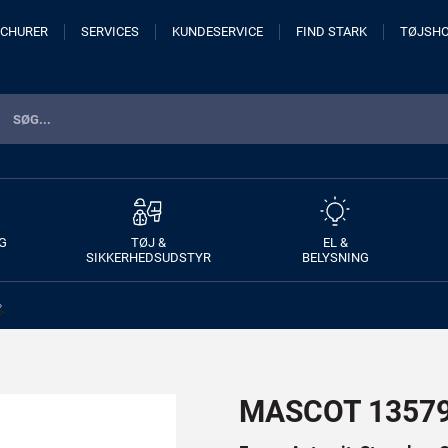
CHURER
SERVICES
KUNDESERVICE
FIND STARK
TØJSH
G
TØJ &
EL &
SIKKERHEDSUDSTYR
BELYSNING
>
MASCOT 13579-