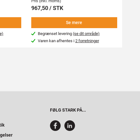
Pris (i
Pris (inkl. moms)
339,
967,50 / STK
-
Se mere
e)
Begrænset levering
(se dit område)
Næs
Varen kan afhentes i
2 forretninger
Var
FØLG STARK PÅ...
tik
gelser