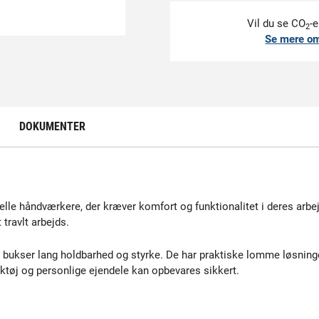
Vil du se CO
-e
2
Se mere o
DOKUMENTER
elle håndværkere, der kræver komfort og funktionalitet i deres ar
 travlt arbejds.
e bukser lang holdbarhed og styrke. De har praktiske lomme løsni
tøj og personlige ejendele kan opbevares sikkert.