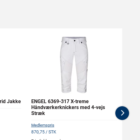
rid Jakke
ENGEL 6369-317 X-treme
BAHC
Håndværkerknickers med 4-vejs
Stræk
Nex
Medlem
Medlemspris
305,10
870,75 / STK