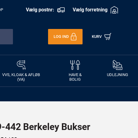
Vælg postnr:
Vælg forretning
OP
LOG IND
KURV
VVS, KLOAK & AFLØB
HAVE &
UDLEJNING
(VA)
BOLIG
442 Berkeley Bukser