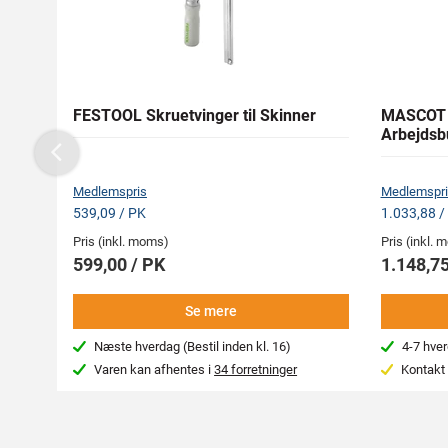
FESTOOL Skruetvinger til Skinner
MASCOT 
Arbejdsb
Previous
Medlemspris
Medlemspri
539,09 / PK
1.033,88 /
Pris (inkl. moms)
Pris (inkl.
599,00 / PK
1.148,75
Se mere
Næste hverdag (Bestil inden kl. 16)
4-7 hve
Varen kan afhentes i
34 forretninger
Kontakt 