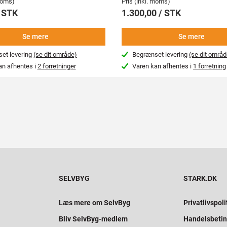
 moms)
Pris (inkl. moms)
/ STK
1.300,00 / STK
Se mere
Se mere
et levering
(se dit område)
Begrænset levering
(se dit områd
an afhentes i
2 forretninger
Varen kan afhentes i
1 forretning
SELVBYG
STARK.DK
Læs mere om SelvByg
Privatlivspoli
Bliv SelvByg-medlem
Handelsbetin