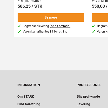
Pris (inkl. moms)
Pris (inkl.
586,25 / STK
550,00 
Se mere
Begrænset levering
(se dit område)
Begræns
Varen kan afhentes i
1 forretning
Varen k
INFORMATION
PROFESSIONEL
Om STARK
Bliv prof-kunde
Find forretning
Levering