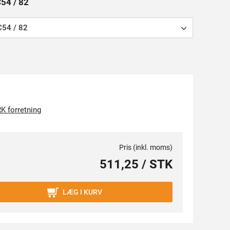
C54 / 82
C54 / 82
K forretning
Pris (inkl. moms)
511,25 / STK
LÆG I KURV