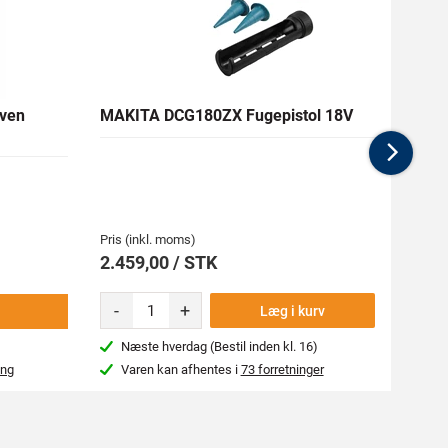
ven
MAKITA DCG180ZX Fugepistol 18V
GARDE
Nex
Medlem
55,75 
Pris (inkl. moms)
Pris (i
2.459,00 / STK
61,9
-
+
-
Læg i kurv
Næste hverdag (Bestil inden kl. 16)
Næs
ing
Varen kan afhentes i
73 forretninger
Var