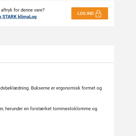
 aftryk for denne vare?
LOG IND
m STARK klimaLog
bejdsbeklædning. Bukserne er ergonomisk formet og
nger, herunder en forstærket tommestoklomme og