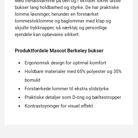
Med trenålssømme på ben og i skridtet sikrer disse
bukser lang holdbarhed og styrke. De har praktiske
lomme løsninger, herunder en forstærket
tommestoklomme og baglommer med klap og
skjulte trykknapper, så værktøj og personlige
ejendele kan opbevares sikkert.
Produktfordele Mascot Berkeley bukser
Ergonomisk design for optimal komfort
Holdbare materialer med 65% polyester og 35%
bomuld
Forstærkede lommer til ekstra slidstyrke
Praktiske detaljer som D-ring og bæltestropper
Kontrastsyninger for visuel effekt