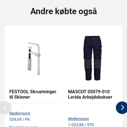
Andre købte også
FESTOOL Skruetvinger
MASCOT 05079-010
til Skinner
Lerida Arbejdsbukser
Previous
N
Medlemspris
Medlemspris
539,09 / PK
1.033,88 / STK