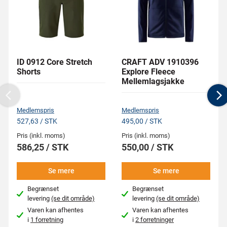
ID 0912 Core Stretch
CRAFT ADV 1910396
Shorts
Explore Fleece
Mellemlagsjakke
Previous
N
Medlemspris
Medlemspris
527,63 / STK
495,00 / STK
Pris (inkl. moms)
Pris (inkl. moms)
586,25 / STK
550,00 / STK
Se mere
Se mere
Begrænset
Begrænset
levering
(se dit område)
levering
(se dit område)
Varen kan afhentes
Varen kan afhentes
i
1 forretning
i
2 forretninger