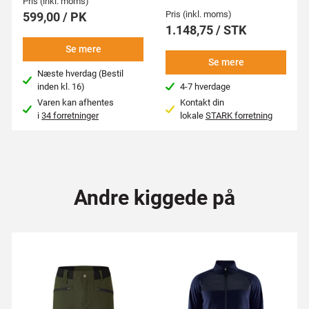
Pris (inkl. moms)
Pris (inkl. moms)
599,00 / PK
1.148,75 / STK
Se mere
Se mere
Næste hverdag (Bestil
inden kl. 16)
4-7 hverdage
Varen kan afhentes
Kontakt din
i
34 forretninger
lokale
STARK forretning
Andre kiggede på