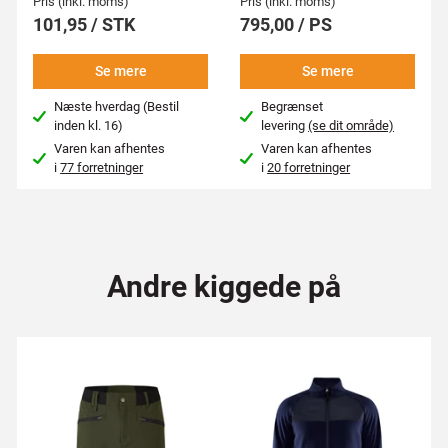
Pris (inkl. moms)
Pris (inkl. moms)
101,95 / STK
795,00 / PS
Se mere
Se mere
Næste hverdag (Bestil
Begrænset
inden kl. 16)
levering
(se dit område)
Varen kan afhentes
Varen kan afhentes
i
77 forretninger
i
20 forretninger
Andre kiggede på