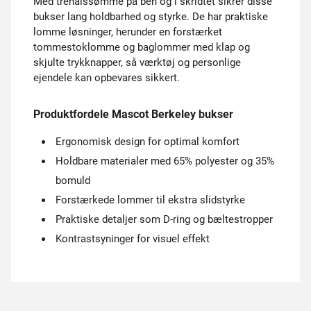
Med trenålssømme på ben og i skridtet sikrer disse
bukser lang holdbarhed og styrke. De har praktiske
lomme løsninger, herunder en forstærket
tommestoklomme og baglommer med klap og
skjulte trykknapper, så værktøj og personlige
ejendele kan opbevares sikkert.
Produktfordele Mascot Berkeley bukser
Ergonomisk design for optimal komfort
Holdbare materialer med 65% polyester og 35%
bomuld
Forstærkede lommer til ekstra slidstyrke
Praktiske detaljer som D-ring og bæltestropper
Kontrastsyninger for visuel effekt