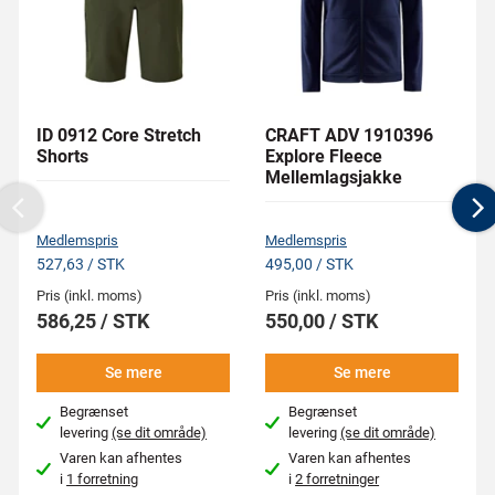
ID 0912 Core Stretch
CRAFT ADV 1910396
Shorts
Explore Fleece
Mellemlagsjakke
Previous
N
Medlemspris
Medlemspris
527,63 / STK
495,00 / STK
Pris (inkl. moms)
Pris (inkl. moms)
586,25 / STK
550,00 / STK
Se mere
Se mere
Begrænset
Begrænset
levering
(se dit område)
levering
(se dit område)
Varen kan afhentes
Varen kan afhentes
i
1 forretning
i
2 forretninger