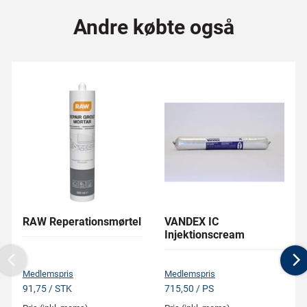
Andre købte også
RAW Reperationsmørtel
VANDEX IC
Injektionscream
Previous
N
Medlemspris
Medlemspris
91,75 / STK
715,50 / PS