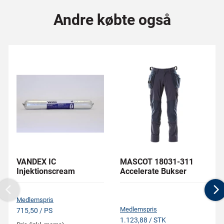
Andre købte også
VANDEX IC
MASCOT 18031-311
Injektionscream
Accelerate Bukser
Previous
N
Medlemspris
Medlemspris
715,50 / PS
1.123,88 / STK