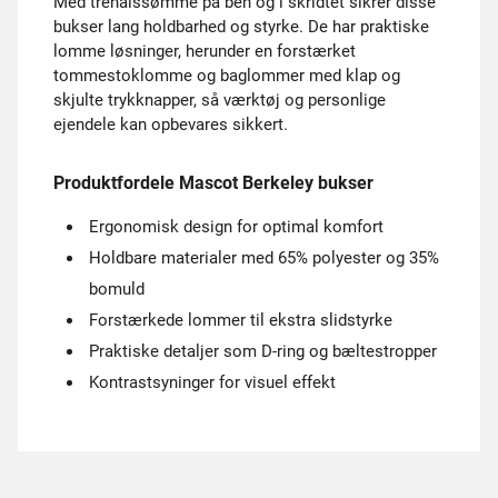
Med trenålssømme på ben og i skridtet sikrer disse
bukser lang holdbarhed og styrke. De har praktiske
lomme løsninger, herunder en forstærket
tommestoklomme og baglommer med klap og
skjulte trykknapper, så værktøj og personlige
ejendele kan opbevares sikkert.
Produktfordele Mascot Berkeley bukser
Ergonomisk design for optimal komfort
Holdbare materialer med 65% polyester og 35%
bomuld
Forstærkede lommer til ekstra slidstyrke
Praktiske detaljer som D-ring og bæltestropper
Kontrastsyninger for visuel effekt