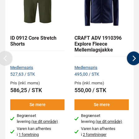
ID 0912 Core Stretch
CRAFT ADV 1910396
Shorts
Explore Fleece
Mellemlagsjakke
Previous
N
Medlemspris
Medlemspris
527,63 / STK
495,00 / STK
Pris (inkl. moms)
Pris (inkl. moms)
586,25 / STK
550,00 / STK
Se mere
Se mere
Begrænset
Begrænset
levering
(se dit område)
levering
(se dit område)
Varen kan afhentes
Varen kan afhentes
i
1 forretning
i
2 forretninger