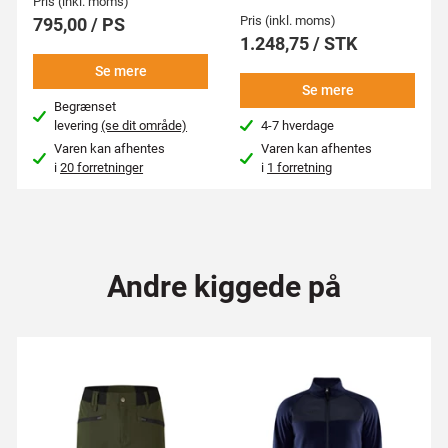
Pris (inkl. moms)
Pris (inkl. moms)
795,00 / PS
1.248,75 / STK
Se mere
Se mere
Begrænset
levering
(se dit område)
4-7 hverdage
Varen kan afhentes
Varen kan afhentes
i
20 forretninger
i
1 forretning
Andre kiggede på