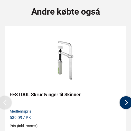
Andre købte også
FESTOOL Skruetvinger til Skinner
Previous
N
Medlemspris
539,09 / PK
Pris (inkl. moms)