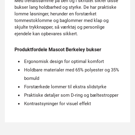
Med trenålssømme på ben og i skridtet sikrer disse
bukser lang holdbarhed og styrke. De har praktiske
lomme løsninger, herunder en forstærket
tommestoklomme og baglommer med klap og
skjulte trykknapper, så værktøj og personlige
ejendele kan opbevares sikkert.
Produktfordele Mascot Berkeley bukser
Ergonomisk design for optimal komfort
Holdbare materialer med 65% polyester og 35%
bomuld
Forstærkede lommer til ekstra slidstyrke
Praktiske detaljer som D-ring og bæltestropper
Kontrastsyninger for visuel effekt