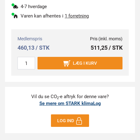
4-7 hverdage
Varen kan afhentes i
1 forretning
Medlemspris
Pris (inkl. moms)
460,13 / STK
511,25 / STK
LÆG I KURV
Vil du se CO
-e aftryk for denne vare?
2
Se mere om STARK klimaLog
LOG IND