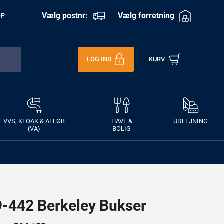
Vælg postnr:
Vælg forretning
OP
LOG IND
KURV
VVS, KLOAK & AFLØB
HAVE &
UDLEJNING
(VA)
BOLIG
442 Berkeley Bukser