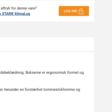
 aftryk for denne vare?
LOG IND
m STARK klimaLog
bejdsbeklædning. Bukserne er ergonomisk formet og
nger, herunder en forstærket tommestoklomme og