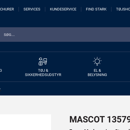
CHURER
SERVICES
KUNDESERVICE
FIND STARK
TØJSH
G
TØJ &
EL &
SIKKERHEDSUDSTYR
BELYSNING
>
MASCOT 13579-