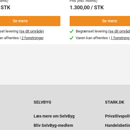
 moms)
Pris (inkl. moms)
/ STK
1.300,00 / STK
Se mere
Se mere
et levering
(se dit område)
Begrænset levering
(se dit områd
an afhentes i
2 forretninger
Varen kan afhentes i
1 forretning
SELVBYG
STARK.DK
Læs mere om SelvByg
Privatlivspoli
Bliv SelvByg-medlem
Handelsbetin