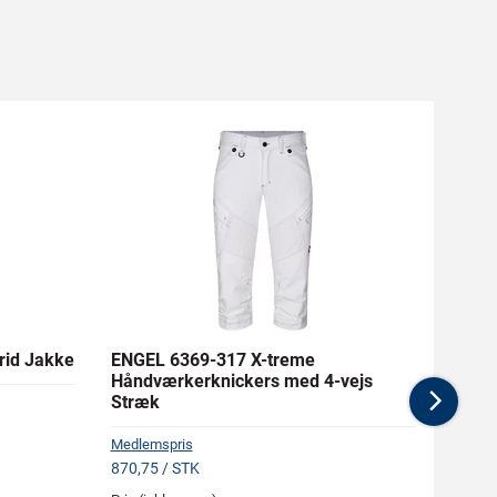
rid Jakke
ENGEL 6369-317 X-treme
BAHC
Håndværkerknickers med 4-vejs
Stræk
Nex
Medlem
Medlemspris
305,10
870,75 / STK