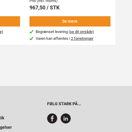
Pris (i
Pris (inkl. moms)
339,
967,50 / STK
-
Se mere
e)
Begrænset levering
(se dit område)
Næs
Varen kan afhentes i
2 forretninger
Var
FØLG STARK PÅ...
tik
gelser