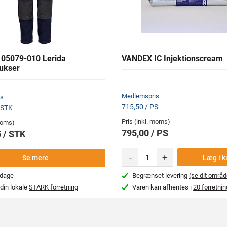
05079-010 Lerida
VANDEX IC Injektionscream
ukser
Medlemspris
s
715,50 / PS
 STK
Pris (inkl. moms)
 moms)
795,00 / PS
 / STK
-
+
Læg i k
Se mere
rdage
Begrænset levering
(se dit områd
din lokale
STARK forretning
Varen kan afhentes i
20 forretnin