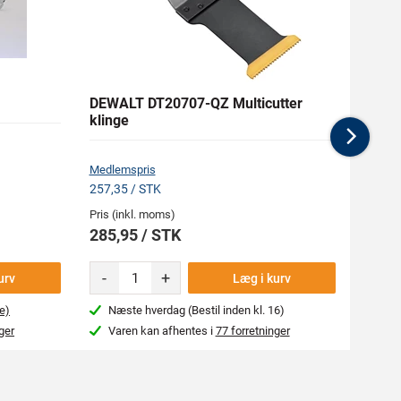
DEWALT DT20707-QZ Multicutter
FESTO
klinge
Nex
Medlemspris
Medlem
257,35 / STK
539,09
Pris (inkl. moms)
Pris (i
285,95 / STK
599,
-
+
urv
Læg i kurv
e)
Næste hverdag (Bestil inden kl. 16)
Næs
ger
Varen kan afhentes i
77 forretninger
Var