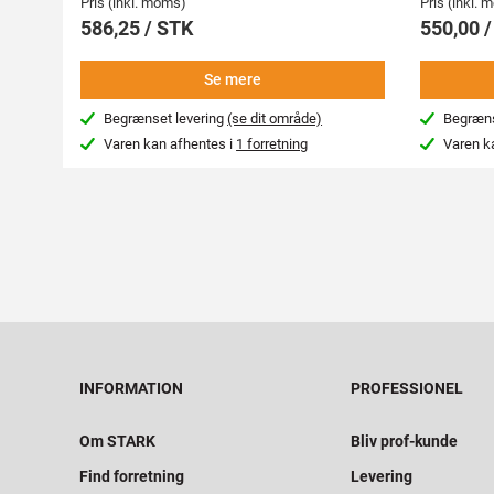
Pris (inkl. moms)
Pris (inkl.
586,25 / STK
550,00 
Se mere
Begrænset levering
(se dit område)
Begræns
Varen kan afhentes i
1 forretning
Varen k
INFORMATION
PROFESSIONEL
Om STARK
Bliv prof-kunde
Find forretning
Levering