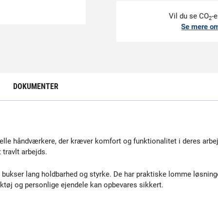
Vil du se CO
-e
2
Se mere o
DOKUMENTER
elle håndværkere, der kræver komfort og funktionalitet i deres ar
 travlt arbejds.
e bukser lang holdbarhed og styrke. De har praktiske lomme løsni
tøj og personlige ejendele kan opbevares sikkert.