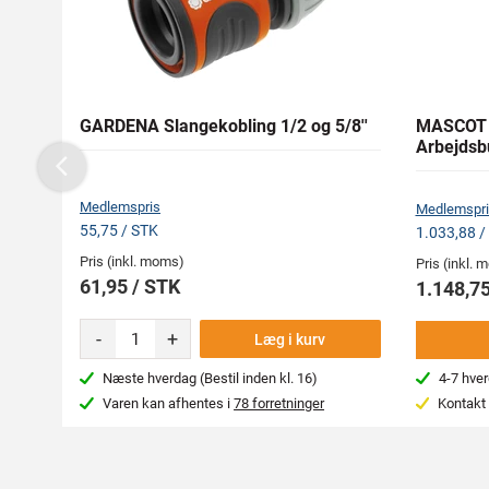
GARDENA Slangekobling 1/2 og 5/8''
MASCOT 
Arbejdsb
Previous
Medlemspris
Medlemspri
55,75 / STK
1.033,88 /
Pris (inkl. moms)
Pris (inkl.
61,95 / STK
1.148,75
-
+
Læg i kurv
Næste hverdag (Bestil inden kl. 16)
4-7 hve
Varen kan afhentes i
78 forretninger
Kontakt 