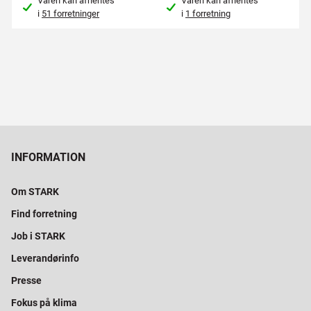
Varen kan afhentes
Varen kan afhentes
i
51 forretninger
i
1 forretning
INFORMATION
Om STARK
Find forretning
Job i STARK
Leverandørinfo
Presse
Fokus på klima