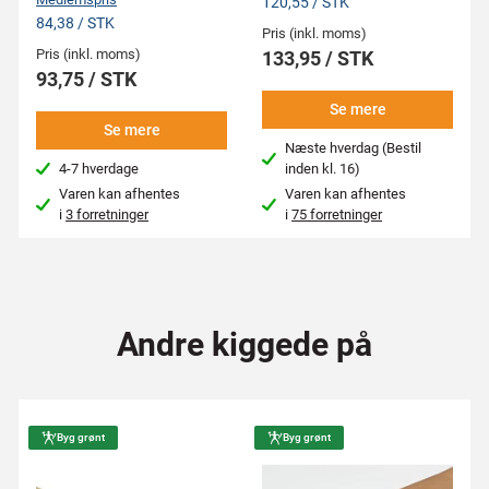
120,55 / STK
84,38 / STK
Pris (inkl. moms)
Pris (inkl. moms)
133,95 / STK
93,75 / STK
Se mere
Se mere
Næste hverdag (Bestil
4-7 hverdage
inden kl. 16)
Varen kan afhentes
Varen kan afhentes
i
3 forretninger
i
75 forretninger
Andre kiggede på
Byg grønt
Byg grønt