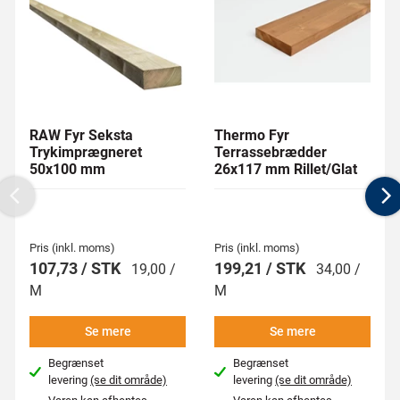
RAW Fyr Seksta
Thermo Fyr
Trykimprægneret
Terrassebrædder
50x100 mm
26x117 mm Rillet/Glat
Previous
N
Pris (inkl. moms)
Pris (inkl. moms)
107,73 / STK
199,21 / STK
19,00 /
34,00 /
M
M
Se mere
Se mere
Begrænset
Begrænset
levering
(se dit område)
levering
(se dit område)