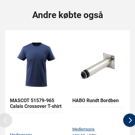
Andre købte også
MASCOT 51579-965
HABO Rundt Bordben
Calais Crossover T-shirt
Previous
N
Medlemspris
Medlemspris