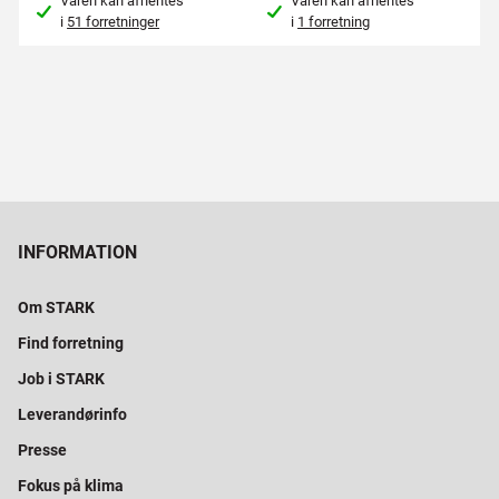
Varen kan afhentes
Varen kan afhentes
i
51 forretninger
i
1 forretning
INFORMATION
Om STARK
Find forretning
Job i STARK
Leverandørinfo
Presse
Fokus på klima