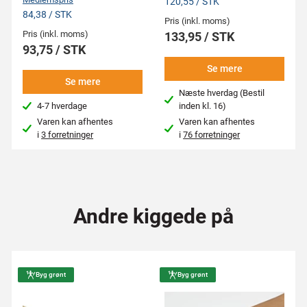
120,55 / STK
84,38 / STK
Pris (inkl. moms)
Pris (inkl. moms)
133,95 / STK
93,75 / STK
Se mere
Se mere
Næste hverdag (Bestil
4-7 hverdage
inden kl. 16)
Varen kan afhentes
Varen kan afhentes
i
3 forretninger
i
76 forretninger
Andre kiggede på
Byg grønt
Byg grønt