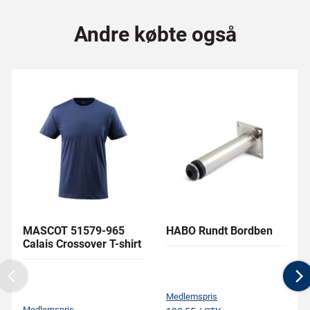
Andre købte også
MASCOT 51579-965
HABO Rundt Bordben
Calais Crossover T-shirt
Previous
N
Medlemspris
Medlemspris