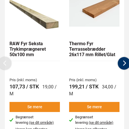
RAW Fyr Seksta
Thermo Fyr
Trykimprægneret
Terrassebrædder
50x100 mm
26x117 mm Rillet/Glat
Previous
N
Pris (inkl. moms)
Pris (inkl. moms)
107,73 / STK
199,21 / STK
19,00 /
34,00 /
M
M
Se mere
Se mere
Begrænset
Begrænset
levering
(se dit område)
levering
(se dit område)