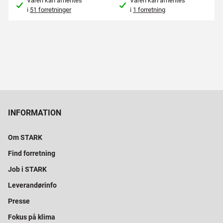
Varen kan afhentes
Varen kan afhentes
i
51 forretninger
i
1 forretning
INFORMATION
Om STARK
Find forretning
Job i STARK
Leverandørinfo
Presse
Fokus på klima