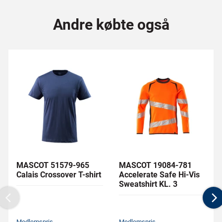
Andre købte også
MASCOT 51579-965
MASCOT 19084-781
Calais Crossover T-shirt
Accelerate Safe Hi-Vis
Sweatshirt KL. 3
Previous
N
Medlemspris
Medlemspris