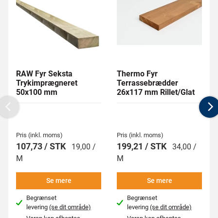
RAW Fyr Seksta
Thermo Fyr
Trykimprægneret
Terrassebrædder
50x100 mm
26x117 mm Rillet/Glat
Previous
N
Pris (inkl. moms)
Pris (inkl. moms)
107,73 / STK
199,21 / STK
19,00 /
34,00 /
M
M
Se mere
Se mere
Begrænset
Begrænset
levering
(se dit område)
levering
(se dit område)