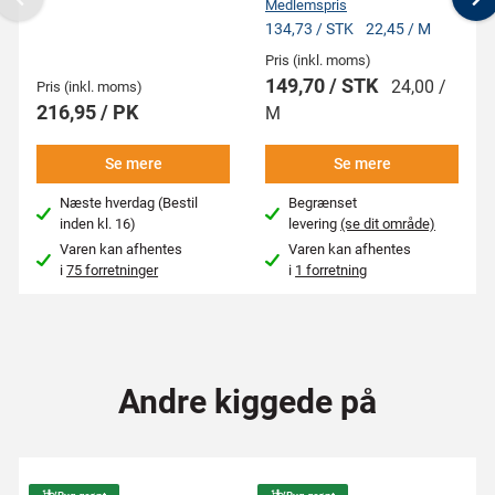
Medlemspris
Previous
N
134,73 / STK
22,45 / M
Pris (inkl. moms)
149,70 / STK
24,00 /
Pris (inkl. moms)
216,95 / PK
M
Se mere
Se mere
Næste hverdag (Bestil
Begrænset
inden kl. 16)
levering
(se dit område)
Varen kan afhentes
Varen kan afhentes
i
75 forretninger
i
1 forretning
Andre kiggede på