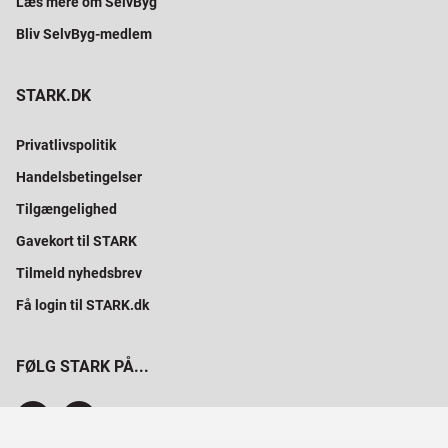
Læs mere om SelvByg
Bliv SelvByg-medlem
STARK.DK
Privatlivspolitik
Handelsbetingelser
Tilgængelighed
Gavekort til STARK
Tilmeld nyhedsbrev
Få login til STARK.dk
FØLG STARK PÅ...