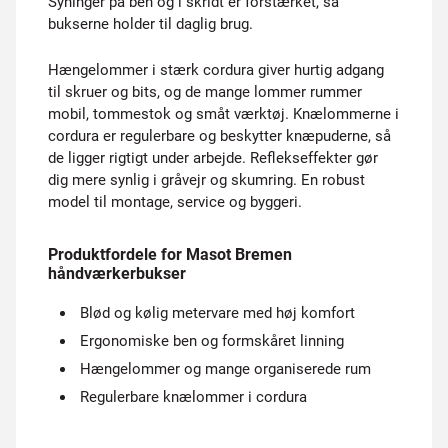
Syninger på ben og i skridt er forstærket, så
bukserne holder til daglig brug.
Hængelommer i stærk cordura giver hurtig adgang
til skruer og bits, og de mange lommer rummer
mobil, tommestok og småt værktøj. Knælommerne i
cordura er regulerbare og beskytter knæpuderne, så
de ligger rigtigt under arbejde. Reflekseffekter gør
dig mere synlig i gråvejr og skumring. En robust
model til montage, service og byggeri.
Produktfordele for Masot Bremen
håndværkerbukser
Blød og kølig metervare med høj komfort
Ergonomiske ben og formskåret linning
Hængelommer og mange organiserede rum
Regulerbare knælommer i cordura