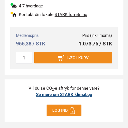
4-7 hverdage
Kontakt din lokale
STARK forretning
Medlemspris
Pris (inkl. moms)
966,38 / STK
1.073,75 / STK
LÆG I KURV
Vil du se CO
-e aftryk for denne vare?
2
Se mere om STARK klimaLog
LOG IND