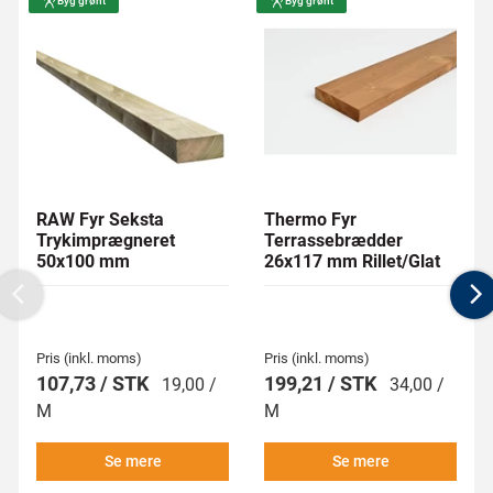
Byg grønt
Byg grønt
RAW Fyr Seksta
Thermo Fyr
Trykimprægneret
Terrassebrædder
50x100 mm
26x117 mm Rillet/Glat
Previous
N
Pris (inkl. moms)
Pris (inkl. moms)
107,73 / STK
199,21 / STK
19,00 /
34,00 /
M
M
Se mere
Se mere